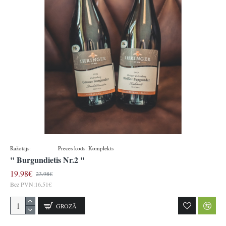
Ražotājs:
Ihringen
Preces kods:
Komplekts
" Burgundietis Nr.2 "
19.98€
23.98€
Bez PVN:16.51€
GROZĀ