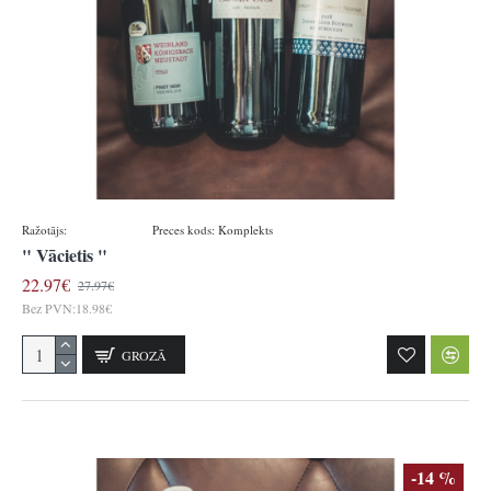
Ražotājs:
Königsbacher
Preces kods:
Komplekts
" Vācietis "
22.97€
27.97€
Bez PVN:18.98€
GROZĀ
-14 %