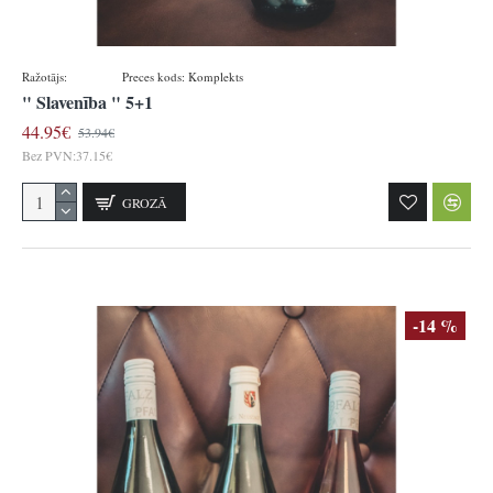
Ražotājs:
Baldauf
Preces kods:
Komplekts
" Slavenība " 5+1
44.95€
53.94€
Bez PVN:37.15€
GROZĀ
-14 %