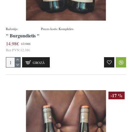
Ražotājs:
Königsbacher
Preces kods:
Komplekts
" Burgundietis "
14.98€
17.98€
Bez PVN:12.38€
GROZĀ
-17 %