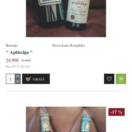
Ražotājs:
Domaines vinsmoselle
Preces kods:
Komplekts
" Aptieciņa "
24.99€
31.68€
Bez PVN:20.65€
GROZĀ
-17 %