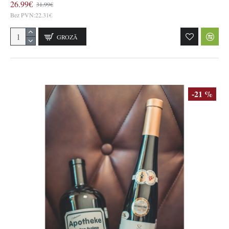
26.99€
31.99€
Bez PVN:22.31€
GROZĀ
-21 %