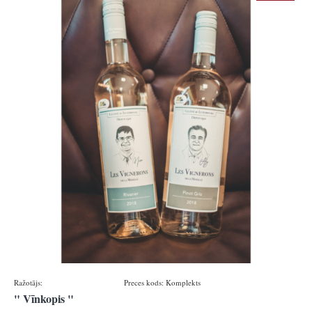
Ražotājs:
Domaines vinsmoselle
Preces kods:
Komplekts
" Vīnkopis "