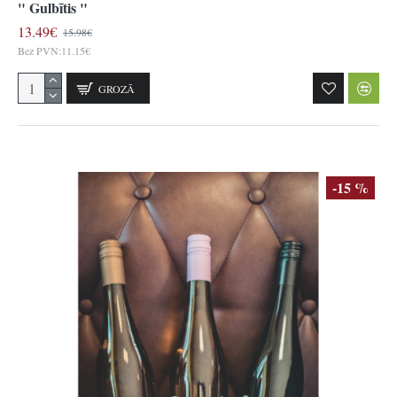
" Gulbītis "
13.49€
15.98€
Bez PVN:11.15€
GROZĀ
-15 %