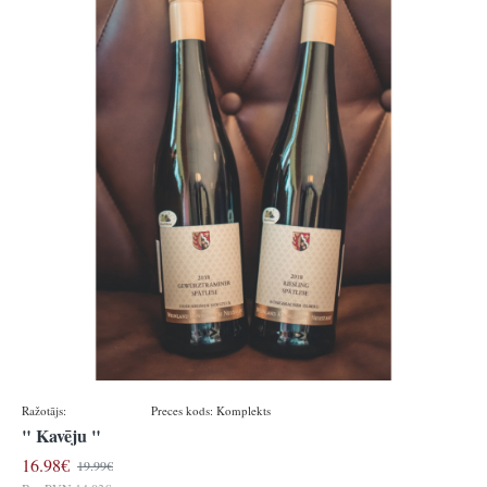
Ražotājs:
Königsbacher
Preces kods:
Komplekts
" Kavēju "
16.98€
19.99€