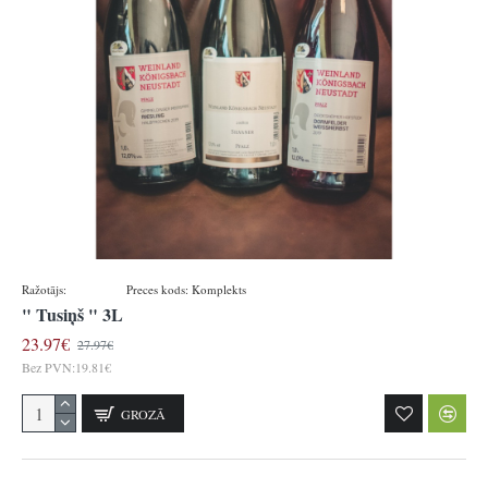
Ražotājs:
WeinHof
Preces kods:
Komplekts
" Tusiņš " 3L
23.97€
27.97€
Bez PVN:19.81€
GROZĀ