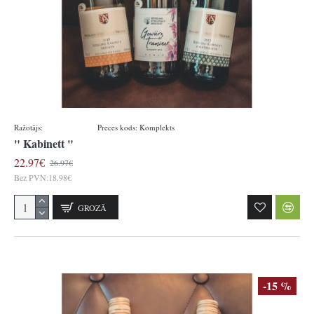
Ražotājs:
Königsbacher
Preces kods:
Komplekts
" Kabinett "
22.97€
26.97€
Bez PVN:18.98€
GROZĀ
-15 %