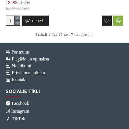
18.98€
21.98€
Bez PVN:15.69€
GROZĀ
Parādīt 1 līdz 17 no 17 (lapuses: 1)
Par mums
Piegāde un apmaksa
Noteikumi
Privātuma politika
Kontakti
SOCIĀLIE TĪKLI
Facebook
Instagram
TikTok