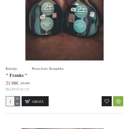
Ražotājs:
Baldauf
Preces kods:
Komplekts
" Franks "
21.98€
25.98€
Bez PVN:18.17€
GROZĀ