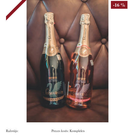
-16 %
Ražotājs:
Schloss Wachenheim
Preces kods:
Komplekts