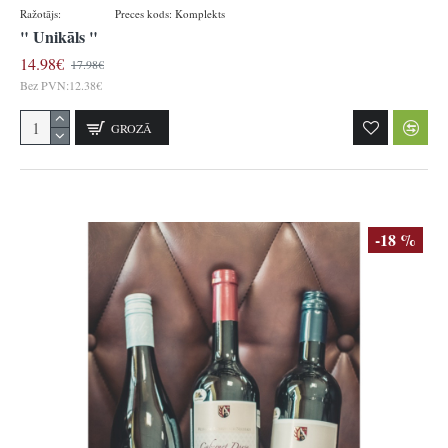
Ražotājs:
Ihringen
Preces kods:
Komplekts
" Unikāls "
14.98€
17.98€
Bez PVN:12.38€
GROZĀ
-18 %