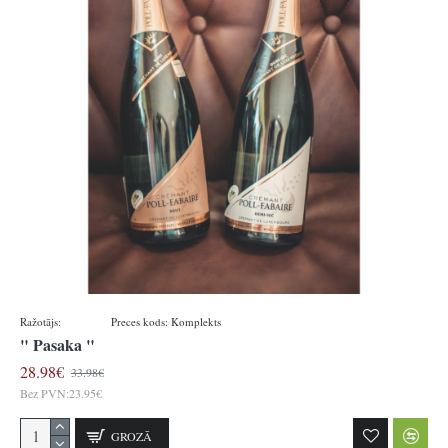
Ražotājs:
Baldauf
Preces kods:
Komplekts
" Pasaka "
28.98€
33.98€
Bez PVN:23.95€
GROZĀ