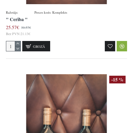
Ražotājs:
WeinHof
Preces kods:
Komplekts
" Cerība "
25.57€
30.57€
Bez PVN:21.13€
GROZĀ
-15 %