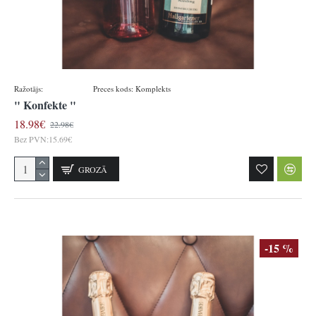
Ražotājs:
Hallgartener
Preces kods:
Komplekts
" Konfekte "
18.98€
22.98€
Bez PVN:15.69€
GROZĀ
-15 %