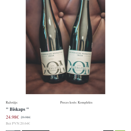
Ražotājs:
Bischöfliche Weingüter Trier
Preces kods:
Komplekts
" Bīskaps "
24.98€
29.98€
Bez PVN:20.64€