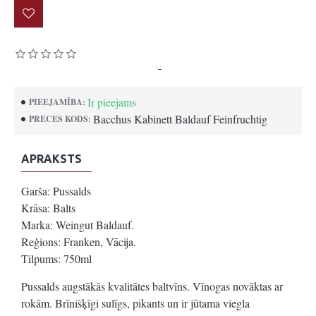
Pamatojoties uz 0 atsauksmēm.
-
Uzrakstīt atsauksmi
Ir pieejams
PIEEJAMĪBA:
Bacchus Kabinett Baldauf Feinfruchtig
PRECES KODS:
APRAKSTS
Garša: Pussalds
Krāsa: Balts
Marka: Weingut Baldauf.
Reģions: Franken, Vācija.
Tilpums: 750ml
Pussalds augstākās kvalitātes baltvīns. Vīnogas novāktas ar
rokām. Brīnišķīgi sulīgs, pikants un ir jūtama viegla