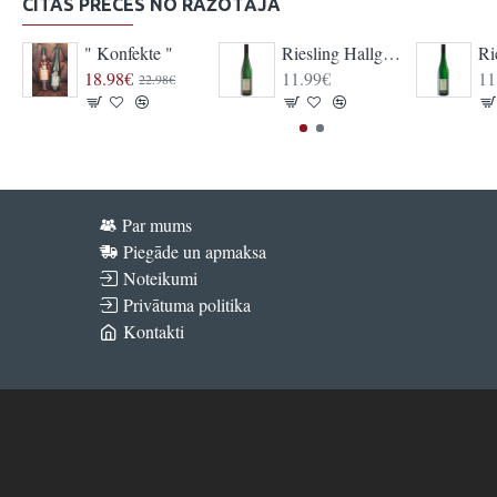
CITAS PRECES NO RAŽOTĀJA
" Konfekte "
Riesling Hallgartener Jungfer QbA Classic
18.98€
11.99€
11
22.98€
Par mums
Piegāde un apmaksa
Noteikumi
Privātuma politika
Kontakti