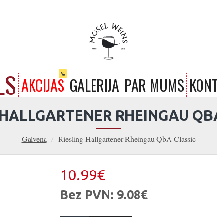
LS
%
AKCIJAS
GALERIJA
PAR MUMS
KONT
 HALLGARTENER RHEINGAU QB
Galvenā
Riesling Hallgartener Rheingau QbA Classic
10.99€
Bez PVN: 9.08€