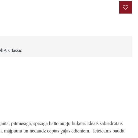
rakstīt atsauksmi
QbA Classic
anta, pilmiesīga, spēcīga balto augļu buķete. Ideāls sabiedrotais
īm, mājputnu un nedaudz ceptas gaļas ēdieniem. Ieteicams baudīt