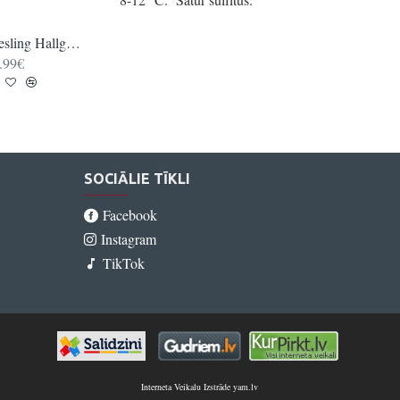
Riesling Hallgartener Jungfer QbA trocken
Riesling Hallgartener Rheingau QbA feinfruchtig
.99€
11.99€
SOCIĀLIE TĪKLI
Facebook
Instagram
TikTok
Interneta Veikalu Izstrāde yam.lv