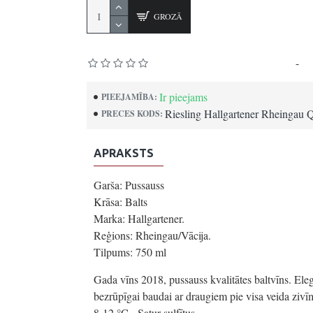
GROZĀ
Pamatojoties uz 0 atsauksmēm.
-
Uz
Ir pieejams
PIEEJAMĪBA:
Riesling Hallgartener Rheingau 
PRECES KODS:
APRAKSTS
Garša: Pussauss
Krāsa: Balts
Marka: Hallgartener.
Reģions: Rheingau/Vācija.
Tilpums: 750 ml
Gada vīns 2018, pussauss kvalitātes baltvīns. Eleg
bezrūpīgai baudai ar draugiem pie visa veida ziv
8-12 °C. Satur sulfītus.