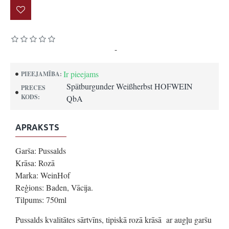
Pamatojoties uz 0 atsauksmēm.
-
Uzrakstīt atsauksmi
Ir pieejams
PIEEJAMĪBA:
Spätburgunder Weißherbst HOFWEIN
PRECES
KODS:
QbA
APRAKSTS
Garša: Pussalds
Krāsa: Rozā
Marka: WeinHof
Reģions: Baden, Vācija.
Tilpums: 750ml
Pussalds kvalitātes sārtvīns, tipiskā rozā krāsā ar augļu garšu