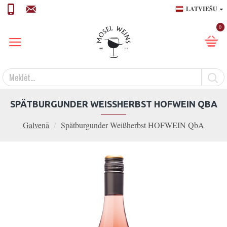
LATVIEŠU
0
SPÄTBURGUNDER WEISSHERBST HOFWEIN QBA
Galvenā
Spätburgunder Weißherbst HOFWEIN QbA