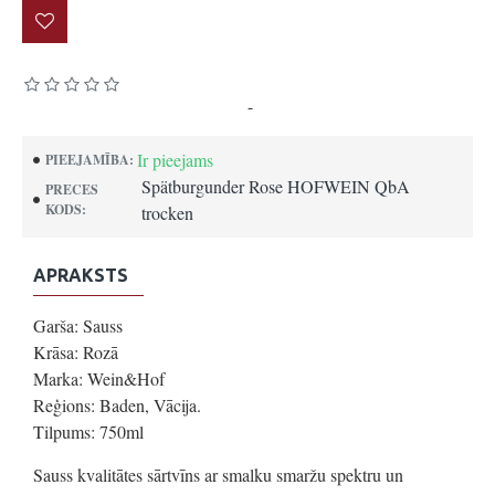
Pamatojoties uz 0 atsauksmēm.
-
Uzrakstīt atsauksmi
Ir pieejams
PIEEJAMĪBA:
Spätburgunder Rose HOFWEIN QbA
PRECES
KODS:
trocken
APRAKSTS
Garša: Sauss
Krāsa: Rozā
Marka: Wein&Hof
Reģions: Baden, Vācija.
Tilpums: 750ml
Sauss kvalitātes sārtvīns ar smalku smaržu spektru un