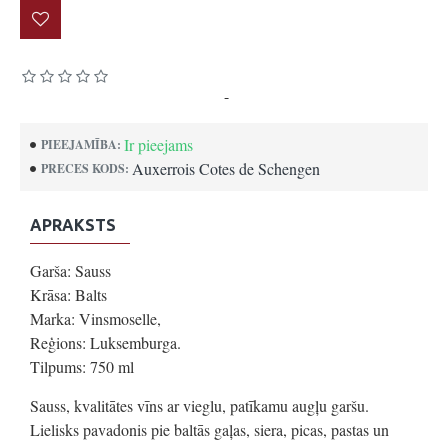
Pamatojoties uz 0 atsauksmēm.
-
Uzrakstīt atsauksmi
Ir pieejams
PIEEJAMĪBA:
Auxerrois Cotes de Schengen
PRECES KODS:
APRAKSTS
Garša: Sauss
Krāsa: Balts
Marka: Vinsmoselle,
Reģions: Luksemburga.
Tilpums: 750 ml
Sauss, kvalitātes vīns ar vieglu, patīkamu augļu garšu.
Lielisks pavadonis pie baltās gaļas, siera, picas, pastas un