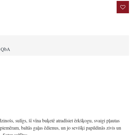
rakstīt atsauksmi
i QbA
dzinošs, sulīgs, šī vīna buķetē atradīsiet ērkšķogu, svaigi pļautas
ā piemēram, baltās gaļas ēdienus, un jo sevišķi papildinās zivis un
. Satur sulfītus.