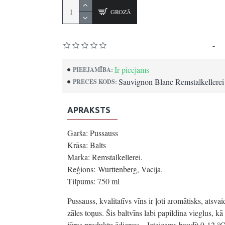
GROZĀ
Pamatojoties uz 0 atsauksmēm.
-
Uz
Ir pieejams
PIEEJAMĪBA:
Sauvignon Blanc Remstalkellere
PRECES KODS:
APRAKSTS
Garša: Pussauss
Krāsa: Balts
Marka: Remstalkellerei.
Reģions: Wurttenberg, Vācija.
Tilpums: 750 ml
Pussauss, kvalitatīvs vīns ir ļoti aromātisks, atsvai
zāles toņus. Šis baltvīns labi papildina vieglus, k
jūras produktu ēdienus. . Ieteicams baudīt 9-12 °C