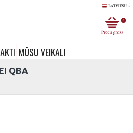
LATVIEŠU
0
Preču grozs
AKTI
MŪSU VEIKALI
EI QBA