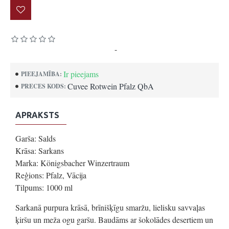
Pamatojoties uz 0 atsauksmēm.
-
Uzrakstīt atsauksmi
Ir pieejams
PIEEJAMĪBA:
Cuvee Rotwein Pfalz QbA
PRECES KODS:
APRAKSTS
Garša: Salds
Krāsa: Sarkans
Marka: Königsbacher Winzertraum
Reģions: Pfalz, Vācija
Tilpums: 1000 ml
Sarkanā purpura krāsā, brīnišķīgu smaržu, lielisku savvaļas
ķiršu un meža ogu garšu. Baudāms ar šokolādes desertiem un