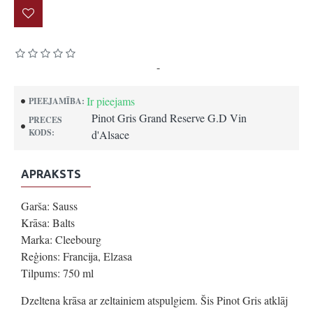
Pamatojoties uz 0 atsauksmēm.
-
Uzrakstīt atsauksmi
Ir pieejams
PIEEJAMĪBA:
Pinot Gris Grand Reserve G.D Vin
PRECES
KODS:
d'Alsace
APRAKSTS
Garša: Sauss
Krāsa: Balts
Marka: Cleebourg
Reģions: Francija, Elzasa
Tilpums: 750 ml
Dzeltena krāsa ar zeltainiem atspulgiem. Šis Pinot Gris atklāj