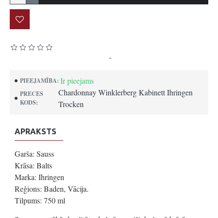
Pamatojoties uz 0 atsauksmēm.
-
Uzrakstīt atsauksmi
Ir pieejams
PIEEJAMĪBA:
Chardonnay Winklerberg Kabinett Ihringen
PRECES
KODS:
Trocken
APRAKSTS
Garša: Sauss
Krāsa: Balts
Marka: Ihringen
Reģions: Baden, Vācija.
Tilpums: 750 ml