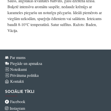
Sauss, augstākās kvalitātes baltvīns, gaiši dzeltenā krāsā.
Buķetē intensīvu aromātu saspēle, nedaudz krēmīgs ar
karameles piegaršu un noturīgu pēcgaršu. Ideāli piemērots ar
vieglām uzkodām, sparģeļu ēdieniem vai salātiem. Ieteicams
baudīt 8-10°C temperatūrā. Satur sulfītus. Ražots: Baden,
Vācija.
Par mums
Piegāde un apmaksa
Noteikumi
Privātuma politika
Kontakti
SOCIĀLIE TĪKLI
Facebook
Instagram