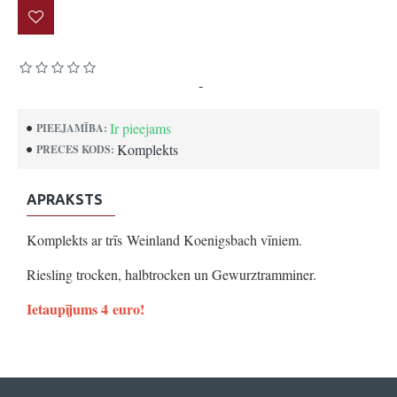
Pamatojoties uz 0 atsauksmēm.
-
Uzrakstīt atsauksmi
Ir pieejams
PIEEJAMĪBA:
Komplekts
PRECES KODS:
APRAKSTS
Komplekts ar trīs Weinland Koenigsbach vīniem.
Riesling trocken, halbtrocken un Gewurztramminer.
Ietaupījums 4 euro!