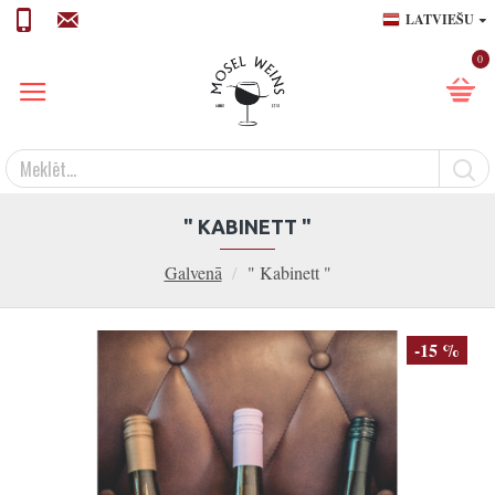
LATVIEŠU
0
" KABINETT "
Galvenā
" Kabinett "
-15 %