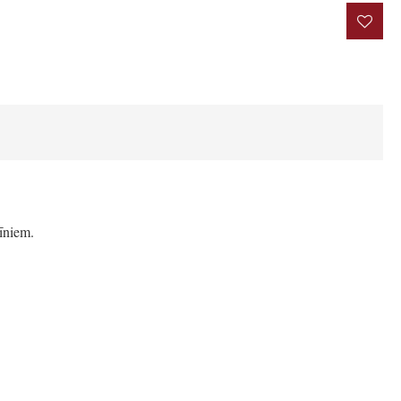
rakstīt atsauksmi
īniem.