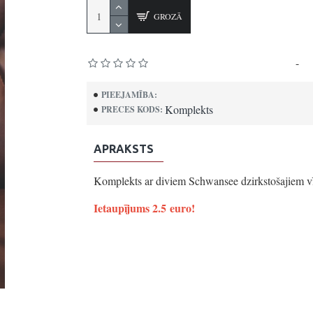
GROZĀ
Pamatojoties uz 0 atsauksmēm.
-
Uz
PIEEJAMĪBA:
Komplekts
PRECES KODS:
APRAKSTS
Komplekts ar diviem Schwansee dzirkstošajiem v
Ietaupījums 2.5 euro!