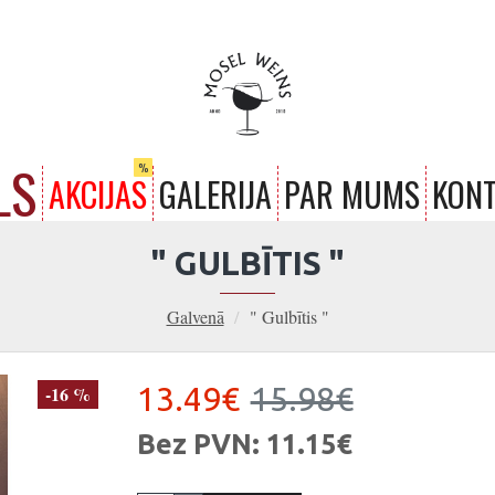
LS
%
AKCIJAS
GALERIJA
PAR MUMS
KONT
" GULBĪTIS "
Galvenā
" Gulbītis "
13.49€
15.98€
-16 %
Bez PVN: 11.15€