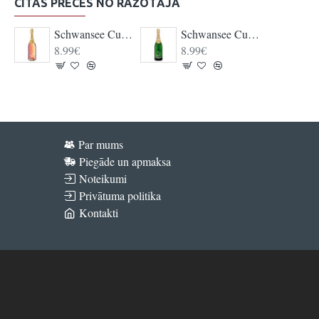
CITAS PRECES NO RAŽOTĀJA
Schwansee Cuvee Rose Sekt
Schwansee Cuvee Sekt
8.99€
8.99€
Par mums
Piegāde un apmaksa
Noteikumi
Privātuma politika
Kontakti