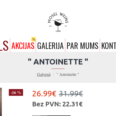
LS
%
AKCIJAS
GALERIJA
PAR MUMS
KONT
" ANTOINETTE "
Galvenā
" Antoinette "
26.99€
31.99€
-16 %
Bez PVN: 22.31€