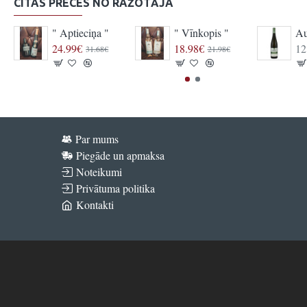
CITAS PRECES NO RAŽOTĀJA
" Aptieciņa "
" Vīnkopis "
24.99€
18.98€
12
31.68€
21.98€
Par mums
Piegāde un apmaksa
Noteikumi
Privātuma politika
Kontakti