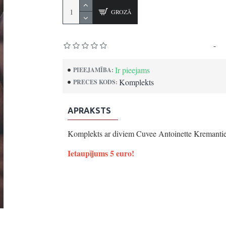
GROZĀ
Pamatojoties uz 0 atsauksmēm.
-
Uz
Ir pieejams
PIEEJAMĪBA:
Komplekts
PRECES KODS:
APRAKSTS
Komplekts ar diviem Cuvee Antoinette Kremant
Ietaupījums 5 euro!