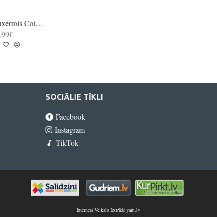
Auxerrois Cotes de Remich PC
Chardonnay Chateau Edmond de la Fontaine GPC
.99€
16.99€
SOCIĀLIE TĪKLI
Facebook
Instagram
TikTok
Interneta Veikalu Izstrāde yam.lv