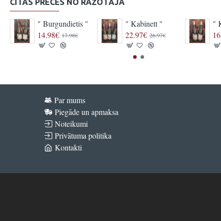
CITAS PRECES NO RAŽOTĀJA
" Burgundietis "
" Kabinett "
" 
14.98€
22.97€
16
17.98€
26.97€
Par mums
Piegāde un apmaksa
Noteikumi
Privātuma politika
Kontakti