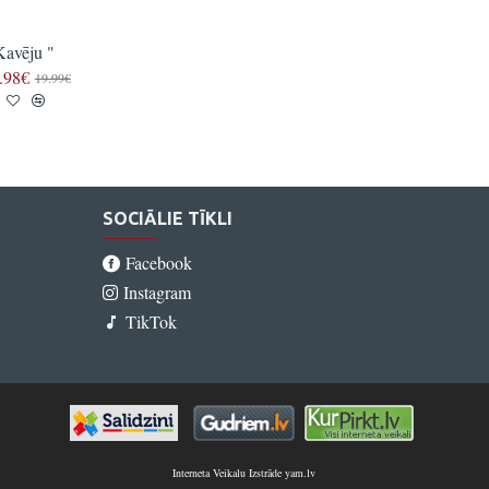
Kavēju "
" Vācietis "
.98€
22.97€
19.99€
27.97€
SOCIĀLIE TĪKLI
Facebook
Instagram
TikTok
Interneta Veikalu Izstrāde yam.lv