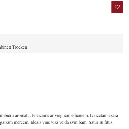
rakstīt atsauksmi
binett Trocken
bumbieru aromātu. Ieteicams ar viegliem ēdieniem, tvaicētām ezera
gaišām mērcēm. Ideāls vīns visa veida svinībām. Satur sulfītus.