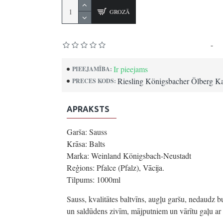
GROZĀ
Pamatojoties uz 0 atsauksmēm.
-
Uz
Ir pieejams
PIEEJAMĪBA:
Riesling Königsbacher Ölberg Ka
PRECES KODS:
APRAKSTS
Garša: Sauss
Krāsa: Balts
Marka: Weinland Königsbach-Neustadt
Reģions: Pfalce (Pfalz), Vācija.
Tilpums: 1000ml
Sauss, kvalitātes baltvīns, augļu garšu, nedaudz 
un saldūdens zivīm, mājputniem un vārītu gaļu ar 