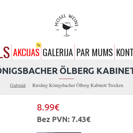
LS
%
AKCIJAS
GALERIJA
PAR MUMS
KONT
KÖNIGSBACHER ÖLBERG KABINE
Galvenā
Riesling Königsbacher Ölberg Kabinett Trocken
8.99€
Bez PVN: 7.43€