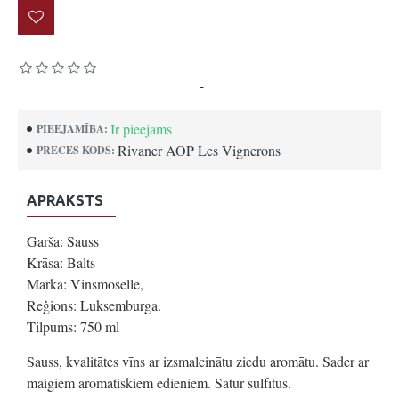
Pamatojoties uz 0 atsauksmēm.
-
Uzrakstīt atsauksmi
Ir pieejams
PIEEJAMĪBA:
Rivaner AOP Les Vignerons
PRECES KODS:
APRAKSTS
Garša: Sauss
Krāsa: Balts
Marka: Vinsmoselle,
Reģions: Luksemburga.
Tilpums: 750 ml
Sauss, kvalitātes vīns ar izsmalcinātu ziedu aromātu. Sader ar
maigiem aromātiskiem ēdieniem. Satur sulfītus.