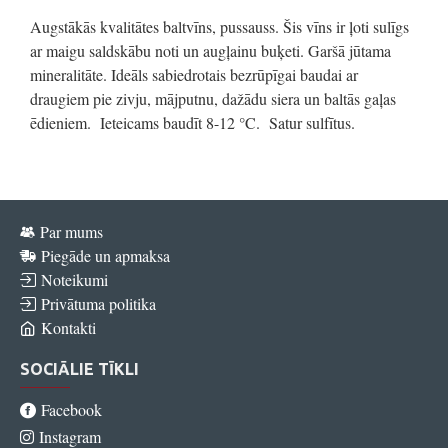
Augstākās kvalitātes baltvīns, pussauss. Šis vīns ir ļoti sulīgs
ar maigu saldskābu noti un augļainu buķeti. Garšā jūtama
mineralitāte. Ideāls sabiedrotais bezrūpīgai baudai ar
draugiem pie zivju, mājputnu, dažādu siera un baltās gaļas
ēdieniem. Ieteicams baudīt 8-12 °C. Satur sulfītus.
Par mums
Piegāde un apmaksa
Noteikumi
Privātuma politika
Kontakti
SOCIĀLIE TĪKLI
Facebook
Instagram