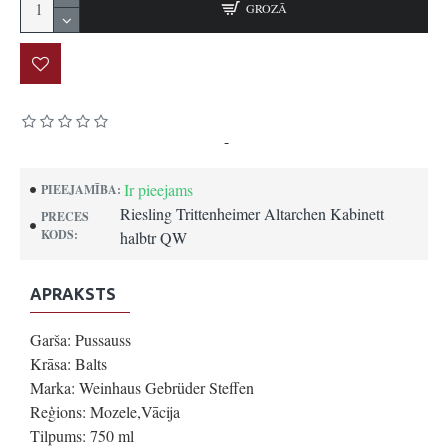
GROZĀ
Pamatojoties uz 0 atsauksmēm.
-
Uzrakstīt atsauksmi
Ir pieejams
PIEEJAMĪBA:
Riesling Trittenheimer Altarchen Kabinett
PRECES
KODS:
halbtr QW
APRAKSTS
Garša: Pussauss
Krāsa: Balts
Marka: Weinhaus Gebrüder Steffen
Reģions: Mozele,Vācija
Tilpums: 750 ml