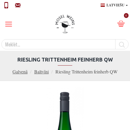
LATVIEŠU
0
RIESLING TRITTENHEIM FEINHERB QW
Galvenā
Baltvīni
Riesling Trittenheim feinherb QW