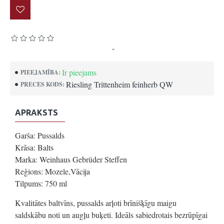
Pamatojoties uz 0 atsauksmēm.
-
Uzrakstīt atsauksmi
Ir pieejams
PIEEJAMĪBA:
Riesling Trittenheim feinherb QW
PRECES KODS:
APRAKSTS
Garša: Pussalds
Krāsa: Balts
Marka: Weinhaus Gebrüder Steffen
Reģions: Mozele,Vācija
Tilpums: 750 ml
Kvalitātes baltvīns, pussalds arļoti brīnišķīgu maigu
saldskābu noti un augļu buķeti. Ideāls sabiedrotais bezrūpīgai