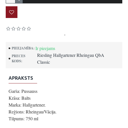
Pamatojoties uz 0 atsauksmēm.
-
Uzrakstīt atsauksmi
Ir pieejams
PIEEJAMĪBA:
Riesling Hallgartener Rheingau QbA
PRECES
KODS:
Classic
APRAKSTS
Garša: Pussauss
Krāsa: Balts
Marka: Hallgartener.
Reģions: Rheingau/Vācija.
Tilpums: 750 ml