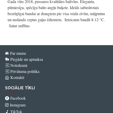
Gada vīns 2018, pussauss kvalitātes baltvīns. Eleganta,
pilmiesīga, spēcīga balto augļu buķete. Ideāls sabiedrotais
bezrūpīgai baudai ar draugiem pie visa veida zivīm, mājputnu
un nedaudz ceptas gaļas ēdieniem. Ieteicams baudīt 8-12 °C.
Satur sulfītus.
Par mums
Piegāde un apmaksa
Noteikumi
Privātuma politika
Kontakti
SOCIĀLIE TĪKLI
Facebook
Instagram
TikTok