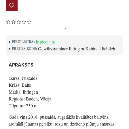
Pamatojoties uz 0 atsauksmēm.
-
Uzrakstīt atsauksmi
Ir pieejams
PIEEJAMĪBA:
Gewürztraminer Ihringen Kabinett lieblich
PRECES KODS:
APRAKSTS
Garša: Pussalds
Krāsa: Balts
Marka: Ihringen
Reģions: Baden, Vācija.
Tilpums: 750 ml
Gada vīns 2018, pussalds, augstākās kvalitātes baltvīns,
aromātā jūtamas persiku, rožu un dzelteno plūmju smaržas