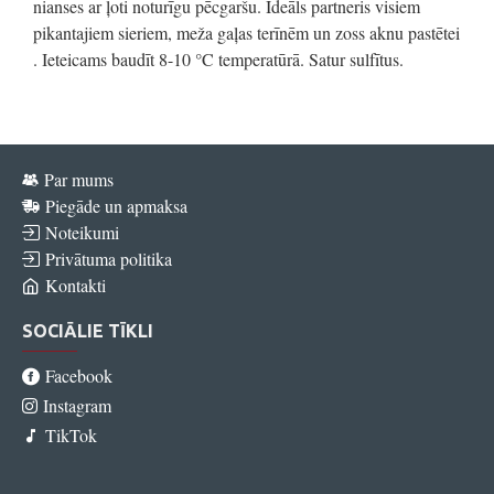
nianses ar ļoti noturīgu pēcgaršu. Ideāls partneris visiem
pikantajiem sieriem, meža gaļas terīnēm un zoss aknu pastētei
. Ieteicams baudīt 8-10 °C temperatūrā. Satur sulfītus.
Par mums
Piegāde un apmaksa
Noteikumi
Privātuma politika
Kontakti
SOCIĀLIE TĪKLI
Facebook
Instagram
TikTok