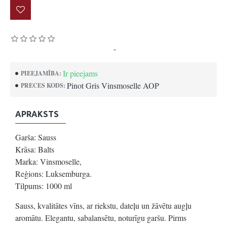
Pamatojoties uz 0 atsauksmēm.
-
Uzrakstīt atsauksmi
Ir pieejams
PIEEJAMĪBA:
Pinot Gris Vinsmoselle AOP
PRECES KODS:
APRAKSTS
Garša: Sauss
Krāsa: Balts
Marka: Vinsmoselle,
Reģions: Luksemburga.
Tilpums: 1000 ml
Sauss, kvalitātes vīns, ar riekstu, dateļu un žāvētu augļu
aromātu. Elegantu, sabalansētu, noturīgu garšu. Pirms