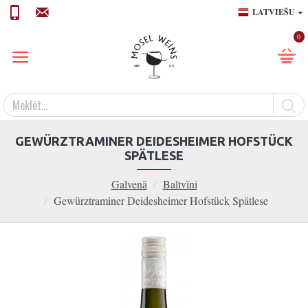
LATVIEŠU
0
GEWÜRZTRAMINER DEIDESHEIMER HOFSTÜCK
SPÄTLESE
Galvenā
Baltvīni
Gewürztraminer Deidesheimer Hofstück Spätlese