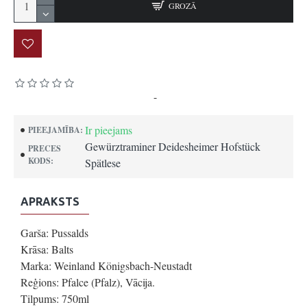
GROZĀ
Pamatojoties uz 0 atsauksmēm.
-
Uzrakstīt atsauksmi
Ir pieejams
PIEEJAMĪBA:
Gewürztraminer Deidesheimer Hofstück
PRECES
KODS:
Spätlese
APRAKSTS
Garša: Pussalds
Krāsa: Balts
Marka: Weinland Königsbach-Neustadt
Reģions: Pfalce (Pfalz), Vācija.
Tilpums: 750ml