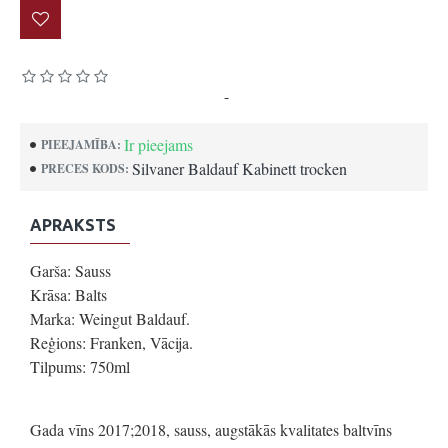
Pamatojoties uz 0 atsauksmēm.
-
Uzrakstīt atsauksmi
Ir pieejams
PIEEJAMĪBA:
Silvaner Baldauf Kabinett trocken
PRECES KODS:
APRAKSTS
Garša: Sauss
Krāsa: Balts
Marka: Weingut Baldauf.
Reģions: Franken, Vācija.
Tilpums: 750ml
Gada vīns 2017;2018, sauss, augstākās kvalitates baltvīns