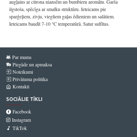
augļains ar citrona niansēm un bumbieru aromātu. Garša
ilgstoša, spēcīga ar smalku struktūru. Ieteicams pie
sparģeļiem, zivju, viegliem gaļas ēdieniem un salātiem.
Ieteicams baudīt 7-10 °C temperatūrā. Satur sulfītus.
Par mums
Piegāde un apmaksa
Noteikumi
Privātuma politika
Kontakti
SOCIĀLIE TĪKLI
Facebook
Instagram
TikTok