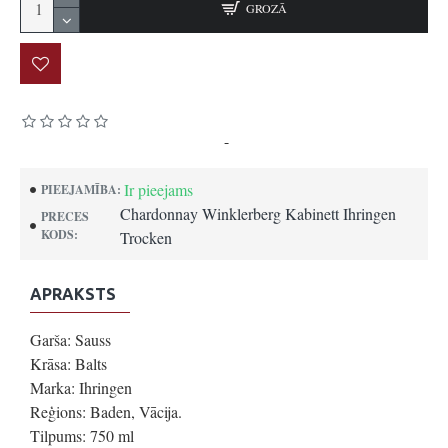
GROZĀ
Pamatojoties uz 0 atsauksmēm.
-
Uzrakstīt atsauksmi
Ir pieejams
PIEEJAMĪBA:
Chardonnay Winklerberg Kabinett Ihringen
PRECES
KODS:
Trocken
APRAKSTS
Garša: Sauss
Krāsa: Balts
Marka: Ihringen
Reģions: Baden, Vācija.
Tilpums: 750 ml