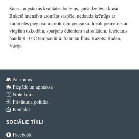
Sauss, augstākās kvalitātes baltvīns, gaiši dzeltenā krāsā.
Buķetē intensīvu aromātu saspēle, nedaudz krēmīgs ar
karameles piegaršu un noturīgu pēcgaršu. Ideāli piemērots ar
vieglām uzkodām, sparģeļu ēdieniem vai salātiem. Ieteicams
baudīt 8-10°C temperatūrā. Satur sulfītus. Ražots: Baden,
Vācija.
Par mums
Piegāde un apmaksa
Noteikumi
Privātuma politika
Kontakti
SOCIĀLIE TĪKLI
Facebook