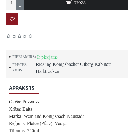
GROZĀ
Pamatojoties uz 0 atsauksmēm.
-
Uzrakstīt atsauksmi
Ir pieejams
PIEEJAMĪBA:
Riesling Königsbacher Ölberg Kabinett
PRECES
KODS:
Halbtrocken
APRAKSTS
Garša: Pussauss
Krāsa: Balts
Marka: Weinland Königsbach-Neustadt
Reģions: Pfalce (Pfalz), Vācija.
Tilpums: 750ml