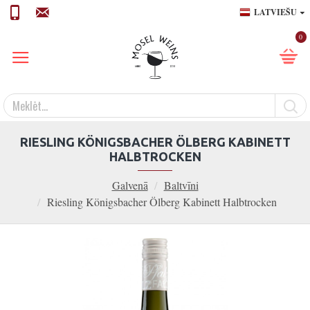
LATVIEŠU
0
RIESLING KÖNIGSBACHER ÖLBERG KABINETT
HALBTROCKEN
Galvenā
Baltvīni
Riesling Königsbacher Ölberg Kabinett Halbtrocken