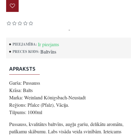
Pamatojoties uz 0 atsauksmēm.
-
Uzrakstīt atsauksmi
Ir pieejams
PIEEJAMĪBA:
Baltvīns
PRECES KODS:
APRAKSTS
Garša: Pussauss
Krāsa: Balts
Marka: Weinland Königsbach-Neustadt
Reģions: Pfalce (Pfalz), Vācija.
Tilpums: 1000ml
Pussauss, kvalitātes baltvīns, augļu garšu, delikātu aromātu,
patīkamu skābumu. Labs visāda veida svinībām. Ieteicams