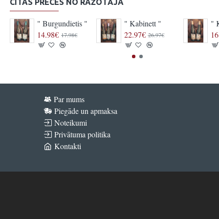
CITAS PRECES NO RAŽOTĀJA
" Burgundietis "
" Kabinett "
" 
14.98€
22.97€
16
17.98€
26.97€
Par mums
Piegāde un apmaksa
Noteikumi
Privātuma politika
Kontakti