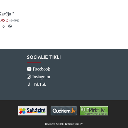
Kavēju "
" Vācietis "
.98€
22.97€
19.99€
27.97€
SOCIĀLIE TĪKLI
Facebook
Instagram
TikTok
Interneta Veikalu Izstrāde yam.lv