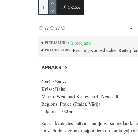
GROZĀ
Pamatojoties uz 0 atsauksmēm.
-
Uz
Ir pieejams
PIEEJAMĪBA:
Riesling Königsbacher Reiterpfa
PRECES KODS:
APRAKSTS
Garša: Sauss
Krāsa: Balts
Marka: Weinland Königsbach-Neustadt
Reģions: Pfalce (Pfalz), Vācija.
Tilpums: 1000ml
Sauss, kvalitātes baltvīns, augļu garšu, nedaudz 
un saldūdens zivīm, mājputniem un vārītu gaļu ar 