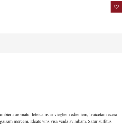
rakstīt atsauksmi
d
bumbieru aromātu. Ieteicams ar viegliem ēdieniem, tvaicētām ezera
gaišām mērcēm. Ideāls vīns visa veida svinībām. Satur sulfītus.