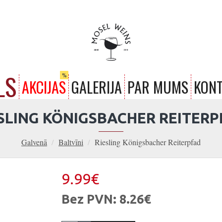
LS
%
AKCIJAS
GALERIJA
PAR MUMS
KONT
SLING KÖNIGSBACHER REITER
Galvenā
Baltvīni
Riesling Königsbacher Reiterpfad
9.99€
Bez PVN: 8.26€