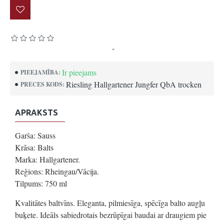
Pamatojoties uz 0 atsauksmēm.
-
Uzrakstīt atsauksmi
Ir pieejams
PIEEJAMĪBA:
Riesling Hallgartener Jungfer QbA trocken
PRECES KODS:
APRAKSTS
Garša: Sauss
Krāsa: Balts
Marka: Hallgartener.
Reģions: Rheingau/Vācija.
Tilpums: 750 ml
Kvalitātes baltvīns. Eleganta, pilmiesīga, spēcīga balto augļu
buķete. Ideāls sabiedrotais bezrūpīgai baudai ar draugiem pie