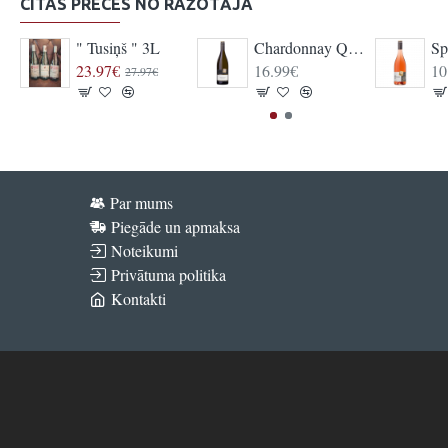
CITAS PRECES NO RAŽOTĀJA
" Tusiņš " 3L
Chardonnay Qba trocken Edition "M"
23.97€
16.99€
10
27.97€
Par mums
Piegāde un apmaksa
Noteikumi
Privātuma politika
Kontakti