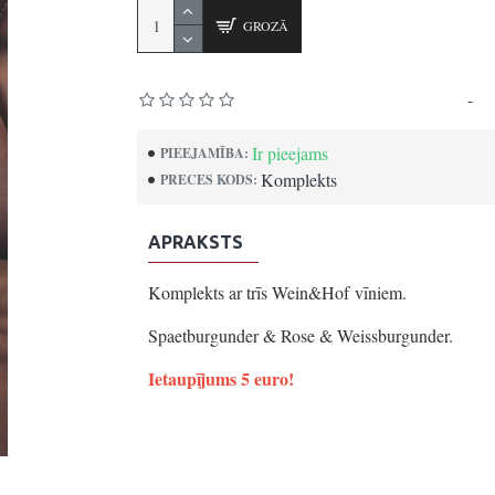
GROZĀ
Pamatojoties uz 0 atsauksmēm.
-
Uz
Ir pieejams
PIEEJAMĪBA:
Komplekts
PRECES KODS:
APRAKSTS
Komplekts ar trīs Wein&Hof vīniem.
Spaetburgunder & Rose & Weissburgunder.
Ietaupījums 5 euro!