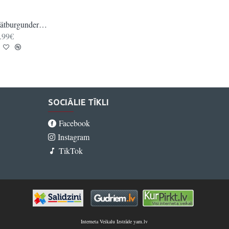
Spätburgunder Rose HOFWEIN QbA trocken
Spätburgunder Weißherbst HOFWEIN QbA
.99€
10.99€
SOCIĀLIE TĪKLI
Facebook
Instagram
TikTok
Interneta Veikalu Izstrāde yam.lv