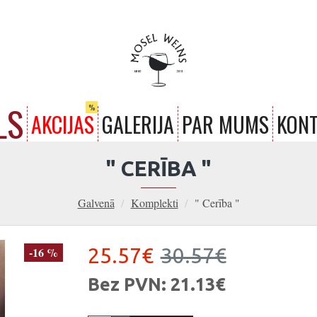
LS
%
AKCIJAS
GALERIJA
PAR MUMS
KONT
" CERĪBA "
Galvenā
Komplekti
" Cerība "
25.57€
30.57€
-16 %
Bez PVN: 21.13€