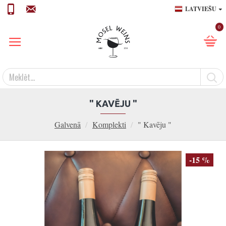
LATVIEŠU
0
" KAVĒJU "
Galvenā
Komplekti
" Kavēju "
-15 %