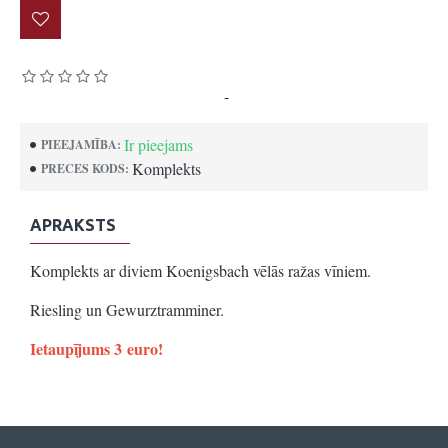
Pamatojoties uz 0 atsauksmēm.
-
Uzrakstīt atsauksmi
Ir pieejams
PIEEJAMĪBA:
Komplekts
PRECES KODS:
APRAKSTS
Komplekts ar diviem Koenigsbach vēlās ražas vīniem.
Riesling un Gewurztramminer.
Ietaupījums 3 euro!