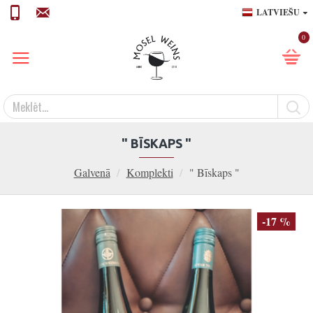
LATVIEŠU
0
" BĪSKAPS "
Galvenā
Komplekti
" Bīskaps "
-17 %