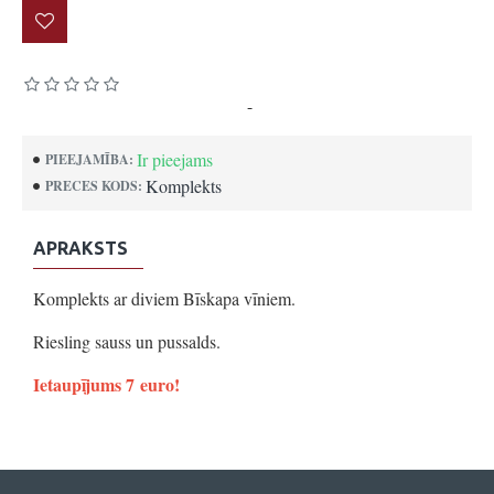
Pamatojoties uz 0 atsauksmēm.
-
Uzrakstīt atsauksmi
Ir pieejams
PIEEJAMĪBA:
Komplekts
PRECES KODS:
APRAKSTS
Komplekts ar diviem Bīskapa vīniem.
Riesling sauss un pussalds.
Ietaupījums 7 euro!