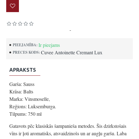
Pamatojoties uz 0 atsauksmēm.
-
Uzrakstīt atsauksmi
Ir pieejams
PIEEJAMĪBA:
Cuvee Antoinette Cremant Lux
PRECES KODS:
APRAKSTS
Garša: Sauss
Krāsa: Balts
Marka: Vinsmoselle,
Reģions: Luksemburga.
Tilpums: 750 ml
Gatavots pēc klasiskās šampanieša metodes. Šis dzirkstošais
vīns ir ļoti aromatisks, atsvaidzinošs un ar augļu garšu. Laba