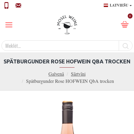
LATVIEŠU
0
SPÄTBURGUNDER ROSE HOFWEIN QBA TROCKEN
Galvenā
Sārtvīni
Spätburgunder Rose HOFWEIN QbA trocken