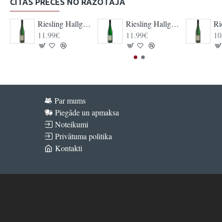
CITAS PRECES NO RAŽOTĀJA
Riesling Hallgartener Jungfer QbA Classic
Riesling Hallgartener Jungfer QbA trocken
11.99€
11.99€
10
Par mums
Piegāde un apmaksa
Noteikumi
Privātuma politika
Kontakti