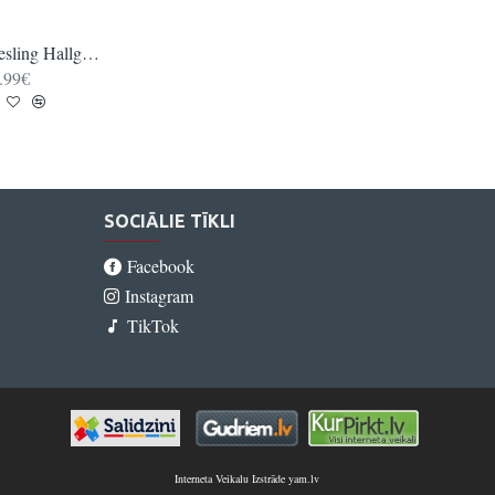
Riesling Hallgartener Rheingau QbA Classic
Riesling Hallgartener Rheingau QbA feinfruchtig
.99€
11.99€
SOCIĀLIE TĪKLI
Facebook
Instagram
TikTok
Interneta Veikalu Izstrāde yam.lv