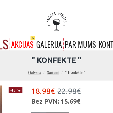
LS
%
AKCIJAS
GALERIJA
PAR MUMS
KONT
" KONFEKTE "
Galvenā
Sārtvīni
" Konfekte "
18.98€
22.98€
-17 %
Bez PVN: 15.69€