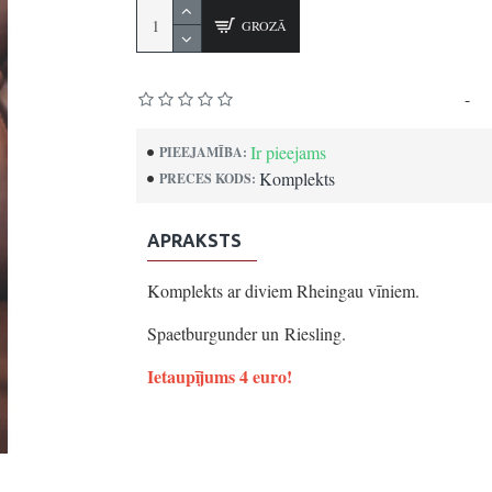
GROZĀ
Pamatojoties uz 0 atsauksmēm.
-
Uz
Ir pieejams
PIEEJAMĪBA:
Komplekts
PRECES KODS:
APRAKSTS
Komplekts ar diviem Rheingau vīniem.
Spaetburgunder un Riesling.
Ietaupījums 4 euro!