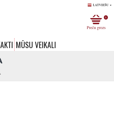
LATVIEŠU
0
Preču grozs
AKTI
MŪSU VEIKALI
A
A