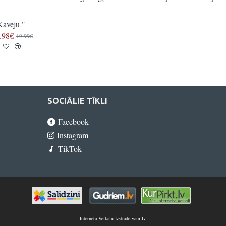
Kavēju "
" Vācietis "
.98€
22.97€
19.99€
27.97€
SOCIĀLIE TĪKLI
Facebook
Instagram
TikTok
Interneta Veikalu Izstrāde yam.lv