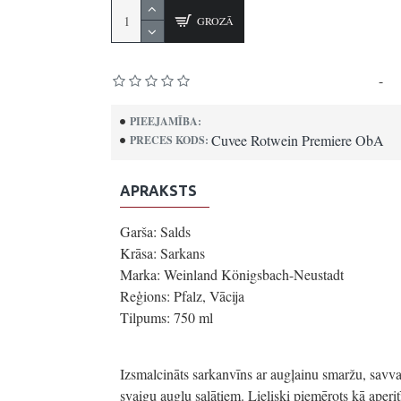
GROZĀ
Pamatojoties uz 0 atsauksmēm.
-
Uz
PIEEJAMĪBA:
Cuvee Rotwein Premiere ObA
PRECES KODS:
APRAKSTS
Garša: Salds
Krāsa: Sarkans
Marka: Weinland Königsbach-Neustadt
Reģions: Pfalz, Vācija
Tilpums: 750 ml
Izsmalcināts sarkanvīns ar augļainu smaržu, savv
svaigu augļu salātiem. Lieliski piemērots kā aperit