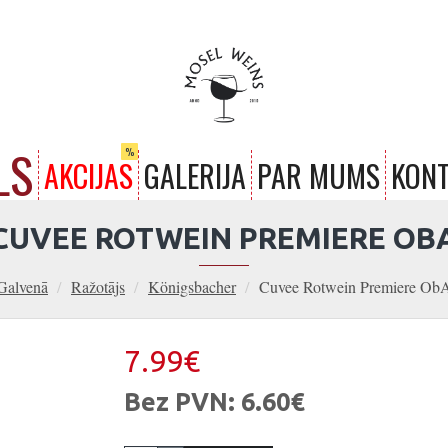
LS
%
AKCIJAS
GALERIJA
PAR MUMS
KONT
CUVEE ROTWEIN PREMIERE OB
Galvenā
Ražotājs
Königsbacher
Cuvee Rotwein Premiere Ob
7.99€
Bez PVN: 6.60€