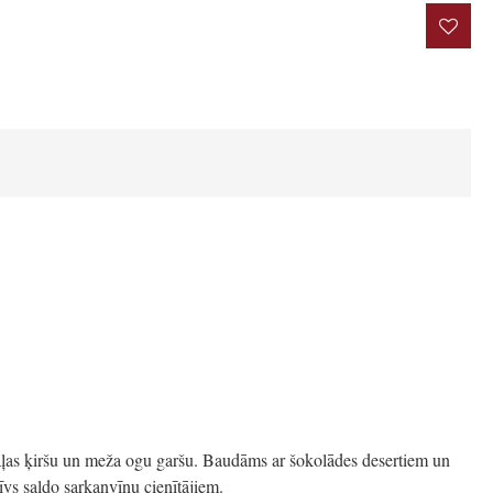
rakstīt atsauksmi
aļas ķiršu un meža ogu garšu. Baudāms ar šokolādes desertiem un
īvs saldo sarkanvīnu cienītājiem.