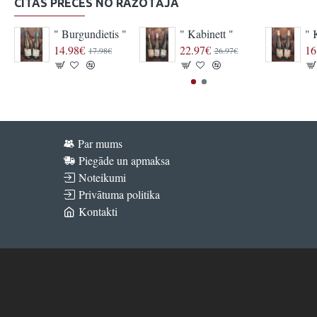
CITAS PRECES NO RAŽOTĀJA
" Burgundietis "
" Kabinett "
" 
14.98€
22.97€
16
17.98€
26.97€
Par mums
Piegāde un apmaksa
Noteikumi
Privātuma politika
Kontakti