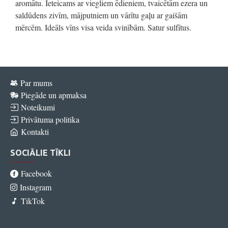
aromātu. Ieteicams ar viegliem ēdieniem, tvaicētām ezera un
saldūdens zivīm, mājputniem un vārītu gaļu ar gaišām
mērcēm. Ideāls vīns visa veida svinībām. Satur sulfītus.
Par mums
Piegāde un apmaksa
Noteikumi
Privātuma politika
Kontakti
SOCIĀLIE TĪKLI
Facebook
Instagram
TikTok