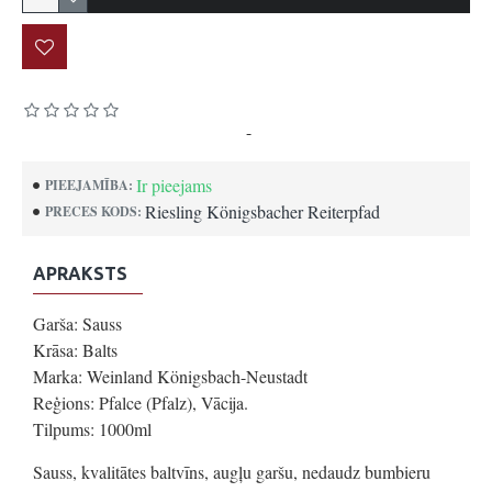
Pamatojoties uz 0 atsauksmēm.
-
Uzrakstīt atsauksmi
Ir pieejams
PIEEJAMĪBA:
Riesling Königsbacher Reiterpfad
PRECES KODS:
APRAKSTS
Garša: Sauss
Krāsa: Balts
Marka: Weinland Königsbach-Neustadt
Reģions: Pfalce (Pfalz), Vācija.
Tilpums: 1000ml
Sauss, kvalitātes baltvīns, augļu garšu, nedaudz bumbieru