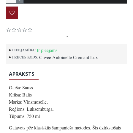
Pamatojoties uz 0 atsauksmēm.
-
Uzrakstīt atsauksmi
Ir pieejams
PIEEJAMĪBA:
Cuvee Antoinette Cremant Lux
PRECES KODS:
APRAKSTS
Garša: Sauss
Krāsa: Balts
Marka: Vinsmoselle,
Reģions: Luksemburga.
Tilpums: 750 ml
Gatavots pēc klasiskās šampanieša metodes. Šis dzirkstošais