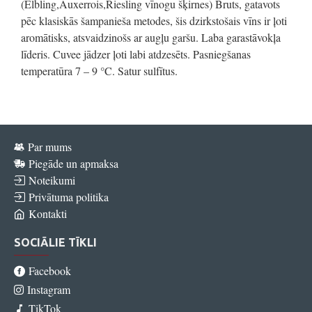
(Elbling,Auxerrois,Riesling vīnogu šķirnes) Bruts, gatavots
pēc klasiskās šampanieša metodes, šis dzirkstošais vīns ir ļoti
aromātisks, atsvaidzinošs ar augļu garšu. Laba garastāvokļa
līderis. Cuvee jādzer ļoti labi atdzesēts. Pasniegšanas
temperatūra 7 – 9 °C. Satur sulfītus.
Par mums
Piegāde un apmaksa
Noteikumi
Privātuma politika
Kontakti
SOCIĀLIE TĪKLI
Facebook
Instagram
TikTok