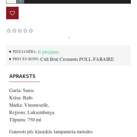
Pamatojoties uz 0 atsauksmēm.
-
Uzrakstīt atsauksmi
Ir pieejams
PIEEJAMĪBA:
Cult Brut Cremants POLL-FABAIRE
PRECES KODS:
APRAKSTS
Garša: Sauss
Krāsa: Balts
Marka: Vinsmoselle,
Reģions: Luksemburga.
Tilpums: 750 ml
Gatavots pēc klasiskās šampanieša metodes