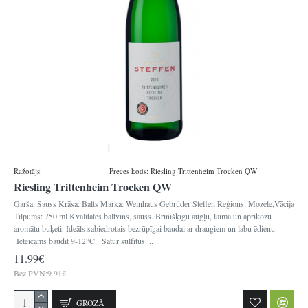
Ražotājs:
Gebrueder Steffen
Preces kods:
Riesling Trittenheim Trocken QW
Riesling Trittenheim Trocken QW
Garša: Sauss Krāsa: Balts Marka: Weinhaus Gebrüder Steffen Reģions: Mozele,Vācija
Tilpums: 750 ml Kvalitātes baltvīns, sauss. Brīnišķīgu augļu, laima un aprikožu
aromātu buķeti. Ideāls sabiedrotais bezrūpīgai baudai ar draugiem un labu ēdienu.
Ieteicams baudīt 9-12°C. Satur sulfītus. ..
11.99€
Bez PVN:9.91€
GROZĀ