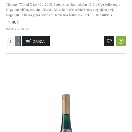
Tilpums: 750 ml Gada vīns 2018, Sauss kvalitātes baltvīns. Brīnišķīgu balto augļu
buķeti no labākajiem vīnu dārziem Mozelē. Ideāls sabiedrotais vieglajiem zivju,
mājputnu un baltās gaļas ēdieniem. Ieteicams baudīt 8 -12 °C. Satur sulfītus. ..
12.99€
Bez PVN:10.74€
GROZĀ