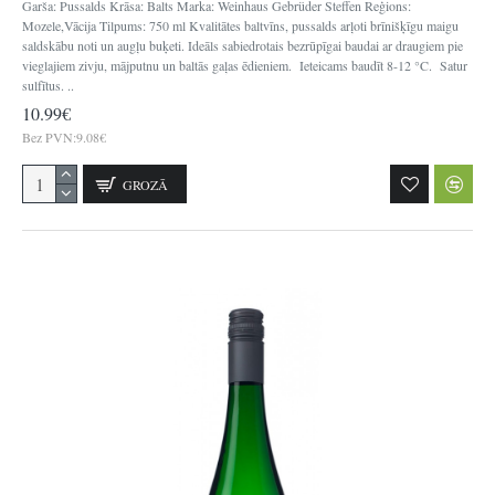
Garša: Pussalds Krāsa: Balts Marka: Weinhaus Gebrüder Steffen Reģions:
Mozele,Vācija Tilpums: 750 ml Kvalitātes baltvīns, pussalds arļoti brīnišķīgu maigu
saldskābu noti un augļu buķeti. Ideāls sabiedrotais bezrūpīgai baudai ar draugiem pie
vieglajiem zivju, mājputnu un baltās gaļas ēdieniem. Ieteicams baudīt 8-12 °C. Satur
sulfītus. ..
10.99€
Bez PVN:9.08€
GROZĀ