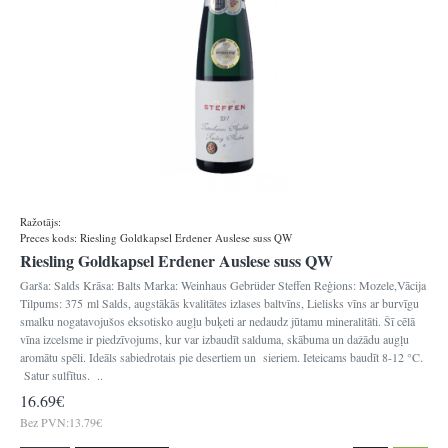
Ražotājs:
Gebrueder Steffen
Preces kods:
Riesling Goldkapsel Erdener Auslese suss QW
Riesling Goldkapsel Erdener Auslese suss QW
Garša: Salds Krāsa: Balts Marka: Weinhaus Gebrüder Steffen Reģions: Mozele,Vācija
Tilpums: 375 ml Salds, augstākās kvalitātes izlases baltvīns, Lielisks vīns ar burvīgu
smalku nogatavojušos eksotisko augļu buķeti ar nedaudz jūtamu mineralitāti. Šī cēlā
vīna izcelsme ir piedzīvojums, kur var izbaudīt salduma, skābuma un dažādu augļu
aromātu spēli. Ideāls sabiedrotais pie desertiem un sieriem. Ieteicams baudīt 8-12 °C.
Satur sulfītus. ..
16.69€
Bez PVN:13.79€