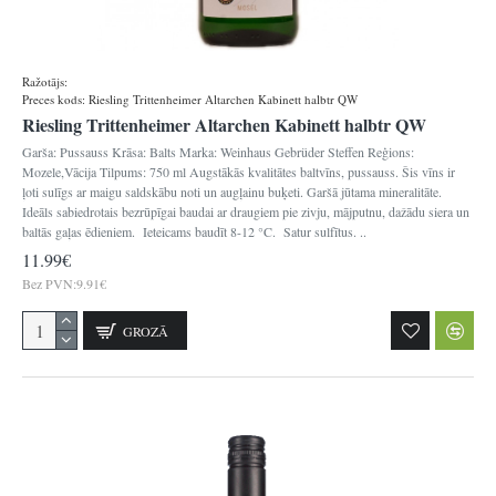
Ražotājs:
Gebrueder Steffen
Preces kods:
Riesling Trittenheimer Altarchen Kabinett halbtr QW
Riesling Trittenheimer Altarchen Kabinett halbtr QW
Garša: Pussauss Krāsa: Balts Marka: Weinhaus Gebrüder Steffen Reģions:
Mozele,Vācija Tilpums: 750 ml Augstākās kvalitātes baltvīns, pussauss. Šis vīns ir
ļoti sulīgs ar maigu saldskābu noti un augļainu buķeti. Garšā jūtama mineralitāte.
Ideāls sabiedrotais bezrūpīgai baudai ar draugiem pie zivju, mājputnu, dažādu siera un
baltās gaļas ēdieniem. Ieteicams baudīt 8-12 °C. Satur sulfītus. ..
11.99€
Bez PVN:9.91€
GROZĀ