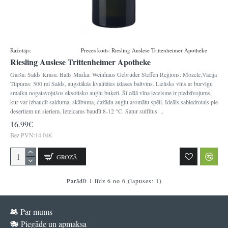
Ražotājs:
Gebrueder Steffen
Preces kods:
Riesling Auslese Trittenheimer Apotheke
Riesling Auslese Trittenheimer Apotheke
Garša: Salds Krāsa: Balts Marka: Weinhaus Gebrüder Steffen Reģions: Mozele,Vācija
Tilpums: 500 ml Salds, augstākās kvalitātes izlases baltvīns. Lielisks vīns ar burvīgu
smalku nogatavojušos eksotisko augļu buķeti. Šī cēlā vīna izcelsme ir piedzīvojums,
kur var izbaudīt salduma, skābuma, dažādu augļu aromātu spēli. Ideāls sabiedrotais pie
desertiem un sieriem. Ieteicams baudīt 8-12 °C. Satur sulfītus. ..
16.99€
Bez PVN:14.04€
GROZĀ
Parādīt 1 līdz 6 no 6 (lapuses: 1)
Par mums
Piegāde un apmaksa