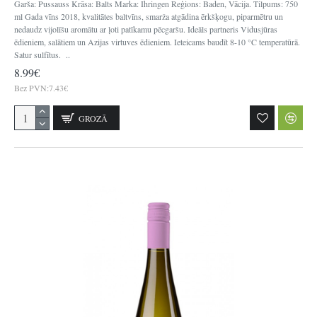
Garša: Pussauss Krāsa: Balts Marka: Ihringen Reģions: Baden, Vācija. Tilpums: 750
ml Gada vīns 2018, kvalitātes baltvīns, smarža atgādina ērkšķogu, piparmētru un
nedaudz vijolīšu aromātu ar ļoti patīkamu pēcgaršu. Ideāls partneris Vidusjūras
ēdieniem, salātiem un Azijas virtuves ēdieniem. Ieteicams baudīt 8-10 °C temperatūrā.
Satur sulfītus. ..
8.99€
Bez PVN:7.43€
GROZĀ