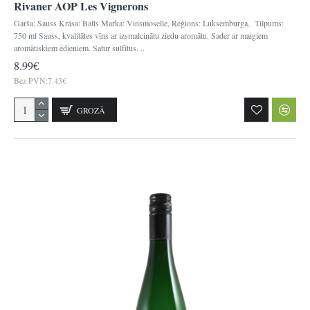
Rivaner AOP Les Vignerons
Garša: Sauss Krāsa: Balts Marka: Vinsmoselle, Reģions: Luksemburga. Tilpums:
750 ml Sauss, kvalitātes vīns ar izsmalcinātu ziedu aromātu. Sader ar maigiem
aromātiskiem ēdieniem. Satur sulfītus. ..
8.99€
Bez PVN:7.43€
GROZĀ