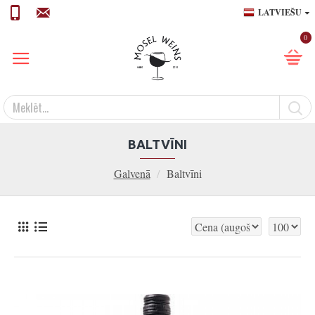
LATVIEŠU
0
BALTVĪNI
Galvenā
Baltvīni