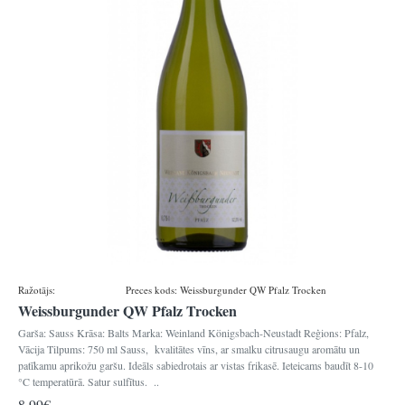
Ražotājs:
Königsbacher
Preces kods:
Weissburgunder QW Pfalz Trocken
Weissburgunder QW Pfalz Trocken
Garša: Sauss Krāsa: Balts Marka: Weinland Königsbach-Neustadt Reģions: Pfalz,
Vācija Tilpums: 750 ml Sauss, kvalitātes vīns, ar smalku citrusaugu aromātu un
patīkamu aprikožu garšu. Ideāls sabiedrotais ar vistas frikasē. Ieteicams baudīt 8-10
°C temperatūrā. Satur sulfītus. ..
8.99€