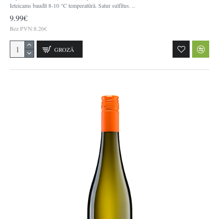
Ieteicams baudīt 8-10 °C temperatūrā. Satur sulfītus. ..
9.99€
Bez PVN:8.26€
GROZĀ