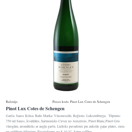
Ražotājs:
Domaines vinsmoselle
Preces kods:
Pinot Lux Cotes de Schengen
Pinot Lux Cotes de Schengen
Garša: Sauss Krāsa: Balts Marka: Vinsmoselle, Reģions: Luksemburga. Tilpums:
750 ml Sauss, kvalitātes, harmonisks Cuvee no Auxerrois, Pinot Blanc,Pinot Gris
vīnogām, aromātisks ar augļu garšu. Lielisks pavadonis pie aukstās gaļas plates, siera
un grilētiem ēdieniem. Pasniedzams no 8-10 °C. Satur sulfītus ..