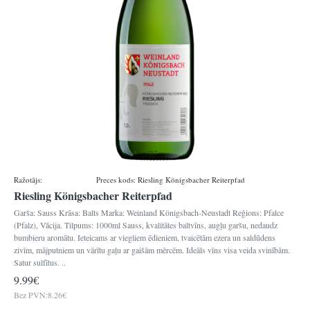
Ražotājs:
Königsbacher
Preces kods:
Riesling Königsbacher Reiterpfad
Riesling Königsbacher Reiterpfad
Garša: Sauss Krāsa: Balts Marka: Weinland Königsbach-Neustadt Reģions: Pfalce
(Pfalz), Vācija. Tilpums: 1000ml Sauss, kvalitātes baltvīns, augļu garšu, nedaudz
bumbieru aromātu. Ieteicams ar viegliem ēdieniem, tvaicētām ezera un saldūdens
zivīm, mājputniem un vārītu gaļu ar gaišām mērcēm. Ideāls vīns visa veida svinībām.
Satur sulfītus. ..
9.99€
Bez PVN:8.26€