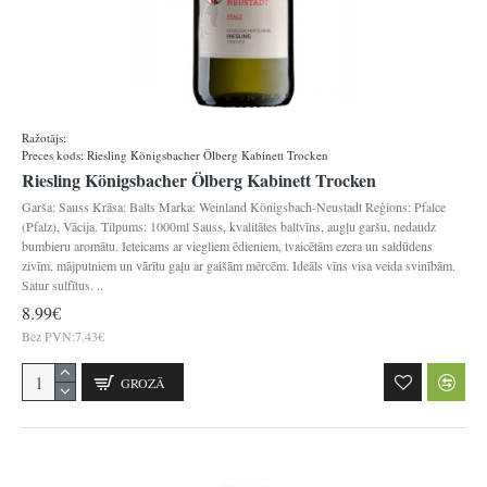
Ražotājs:
Königsbacher
Preces kods:
Riesling Königsbacher Ölberg Kabinett Trocken
Riesling Königsbacher Ölberg Kabinett Trocken
Garša: Sauss Krāsa: Balts Marka: Weinland Königsbach-Neustadt Reģions: Pfalce
(Pfalz), Vācija. Tilpums: 1000ml Sauss, kvalitātes baltvīns, augļu garšu, nedaudz
bumbieru aromātu. Ieteicams ar viegliem ēdieniem, tvaicētām ezera un saldūdens
zivīm, mājputniem un vārītu gaļu ar gaišām mērcēm. Ideāls vīns visa veida svinībām.
Satur sulfītus. ..
8.99€
Bez PVN:7.43€
GROZĀ