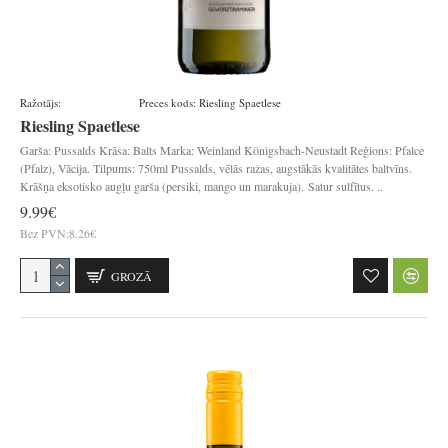
Ražotājs:
Königsbacher
Preces kods:
Riesling Spaetlese
Riesling Spaetlese
Garša: Pussalds Krāsa: Balts Marka: Weinland Königsbach-Neustadt Reģions: Pfalce
(Pfalz), Vācija. Tilpums: 750ml Pussalds, vēlās ražas, augstākās kvalitātes baltvīns.
Krāšņa eksotisko augļu garša (persiki, mango un marakuja). Satur sulfītus. ..
9.99€
Bez PVN:8.26€
GROZĀ