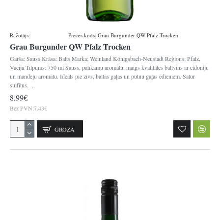
Ražotājs:
Königsbacher
Preces kods:
Grau Burgunder QW Pfalz Trocken
Grau Burgunder QW Pfalz Trocken
Garša: Sauss Krāsa: Balts Marka: Weinland Königsbach-Neustadt Reģions: Pfalz,
Vācija Tilpums: 750 ml Sauss, patīkamu aromātu, maigs kvalitātes baltvīns ar cidoniju
un mandeļu aromātu. Ideāls pie zivs, baltās gaļas un putnu gaļas ēdieniem. Satur
sulfītus. ..
8.99€
Bez PVN:7.43€
GROZĀ