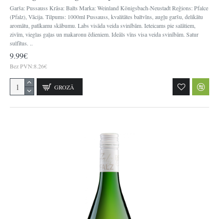
Garša: Pussauss Krāsa: Balts Marka: Weinland Königsbach-Neustadt Reģions: Pfalce
(Pfalz), Vācija. Tilpums: 1000ml Pussauss, kvalitātes baltvīns, augļu garšu, delikātu
aromātu, patīkamu skābumu. Labs visāda veida svinībām. Ieteicams pie salātiem,
zivīm, vieglas gaļas un makaronu ēdieniem. Ideāls vīns visa veida svinībām. Satur
sulfītus. ..
9.99€
Bez PVN:8.26€
GROZĀ