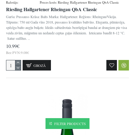
Ražotājs:
Hallgartener
Preces kods:
Riesling Hallgartener Rheingau QbA Classic
Riesling Hallgartener Rheingau QbA Classic
Garša: Pussauss Krāsa: Balts Marka: Hallgartener. Reģions: Rheingau/Vācija.
Tilpums: 750 ml Gada vīns 2018, pussauss kvalitātes baltvīns. Eleganta, pilmiesīga,
spēcīga balto augļu buķete. Ideāls sabiedrotais bezrūpīgai baudai ar draugiem pie visa
veida zivīm, mājputnu un nedaudz ceptas gaļas ēdieniem. Ieteicams baudīt 8-12 °C.
Satur sulfītus. ..
10.99€
Bez PVN:9.08€
GROZĀ
FILTER PRODUCTS