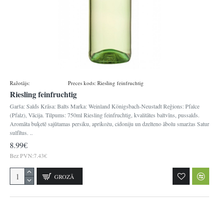
Ražotājs:
Königsbacher
Preces kods:
Riesling feinfruchtig
Riesling feinfruchtig
Garša: Salds Krāsa: Balts Marka: Weinland Königsbach-Neustadt Reģions: Pfalce
(Pfalz), Vācija. Tilpums: 750ml Riesling feinfruchtig, kvalitātes baltvīns, pussalds.
Aromāta buķetē sajūtamas persiku, aprikožu, cidoniju un dzelteno ābolu smaržas Satur
sulfītus. ..
8.99€
Bez PVN:7.43€
GROZĀ