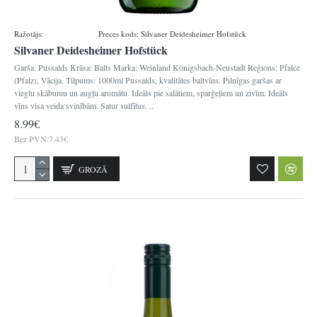
Ražotājs:
Königsbacher
Preces kods:
Silvaner Deidesheimer Hofstück
Silvaner Deidesheimer Hofstück
Garša: Pussalds Krāsa: Balts Marka: Weinland Königsbach-Neustadt Reģions: Pfalce
(Pfalz), Vācija. Tilpums: 1000ml Pussalds, kvalitātes baltvīns. Pilnīgas garšas ar
vieglu skābumu un augļu aromātu. Ideāls pie salātiem, sparģeļiem un zivīm. Ideāls
vīns visa veida svinībām. Satur sulfītus. ..
8.99€
Bez PVN:7.43€
GROZĀ