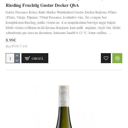
Riesling Fruchtig Gustav Decker QbA
Garša: Pussauss Krāsa: Balts Marka: Weinkellerei Gustav Decker Reģions: Pfalce
(Pfalz), Vācija. Tilpums: 750ml Pussauss, kvalitatīvs vīns. Šis svaigais bez
kompleksiem Riesling, patiks visiem un ir ar neaprakstāmu burvīgu augļu buķeti.
Ideāls visiem svētkiem un kā davana draugiem, kam patīk augļaini, viegli vīni. Ideāls
sabiedrotais pie siera un desertiem. Ieteicams baudīt 9-12 °C. Satur sulfītus. ..
8.99€
Bez PVN:7.43€
GROZĀ