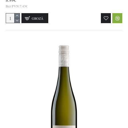
Bez PVN:7.43€
GROZĀ