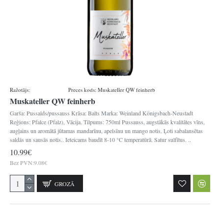
Ražotājs:
Königsbacher
Preces kods:
Muskateller QW feinherb
Muskateller QW feinherb
Garša: Pussalds/pussauss Krāsa: Balts Marka: Weinland Königsbach-Neustadt
Reģions: Pfalce (Pfalz), Vācija. Tilpums: 750ml Pussauss, augstākās kvalitātes vīns,
augļains un aromātā jūtamas mandarīnu, apelsīnu un mango notis. Ļoti sabalansētas
saldās un sausās notis.. Ieteicams baudīt 8-10 °C temperatūrā. Satur sulfītus. ..
10.99€
Bez PVN:9.08€
GROZĀ