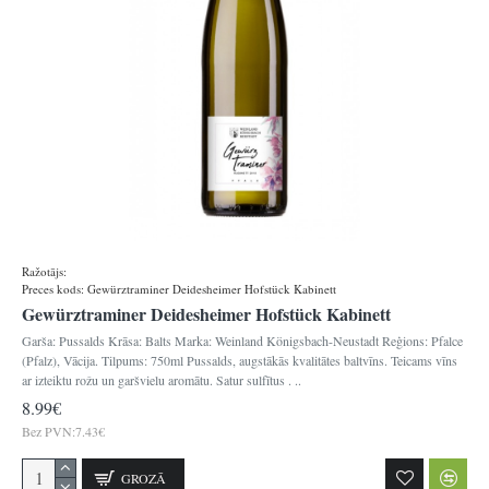
Ražotājs:
Königsbacher
Preces kods:
Gewürztraminer Deidesheimer Hofstück Kabinett
Gewürztraminer Deidesheimer Hofstück Kabinett
Garša: Pussalds Krāsa: Balts Marka: Weinland Königsbach-Neustadt Reģions: Pfalce
(Pfalz), Vācija. Tilpums: 750ml Pussalds, augstākās kvalitātes baltvīns. Teicams vīns
ar izteiktu rožu un garšvielu aromātu. Satur sulfītus . ..
8.99€
Bez PVN:7.43€
GROZĀ