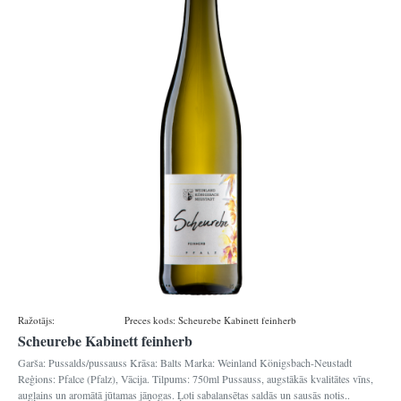
Ražotājs:
Königsbacher
Preces kods:
Scheurebe Kabinett feinherb
Scheurebe Kabinett feinherb
Garša: Pussalds/pussauss Krāsa: Balts Marka: Weinland Königsbach-Neustadt
Reģions: Pfalce (Pfalz), Vācija. Tilpums: 750ml Pussauss, augstākās kvalitātes vīns,
augļains un aromātā jūtamas jāņogas. Ļoti sabalansētas saldās un sausās notis..