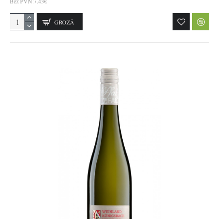
Bez PVN:7.43€
GROZĀ