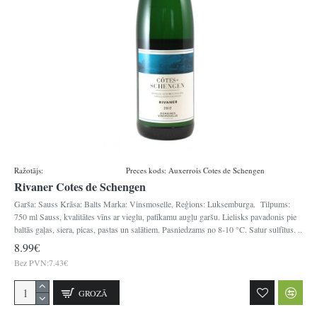
Ražotājs:
Domaines vinsmoselle
Preces kods:
Auxerrois Cotes de Schengen
Rivaner Cotes de Schengen
Garša: Sauss Krāsa: Balts Marka: Vinsmoselle, Reģions: Luksemburga. Tilpums:
750 ml Sauss, kvalitātes vīns ar vieglu, patīkamu augļu garšu. Lielisks pavadonis pie
baltās gaļas, siera, picas, pastas un salātiem. Pasniedzams no 8-10 °C. Satur sulfītus. ..
8.99€
Bez PVN:7.43€
GROZĀ