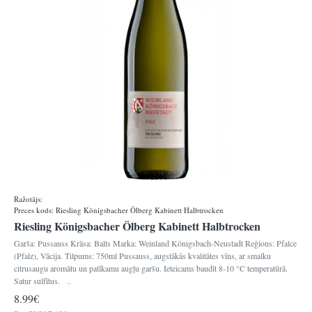
Ražotājs:
Königsbacher
Preces kods:
Riesling Königsbacher Ölberg Kabinett Halbtrocken
Riesling Königsbacher Ölberg Kabinett Halbtrocken
Garša: Pussauss Krāsa: Balts Marka: Weinland Königsbach-Neustadt Reģions: Pfalce
(Pfalz), Vācija. Tilpums: 750ml Pussauss, augstākās kvalitātes vīns, ar smalku
citrusaugu aromātu un patīkamu augļu garšu. Ieteicams baudīt 8-10 °C temperatūrā.
Satur sulfītus. ..
8.99€