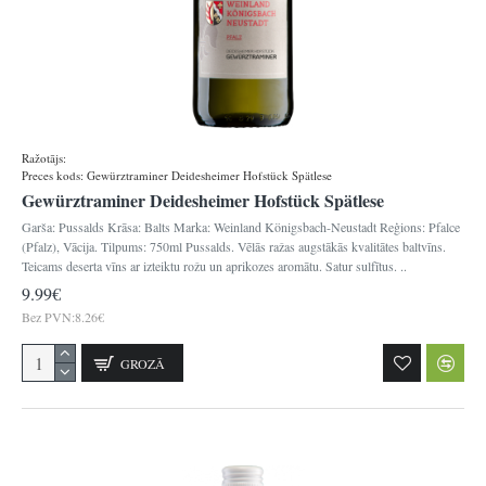
Ražotājs:
Königsbacher
Preces kods:
Gewürztraminer Deidesheimer Hofstück Spätlese
Gewürztraminer Deidesheimer Hofstück Spätlese
Garša: Pussalds Krāsa: Balts Marka: Weinland Königsbach-Neustadt Reģions: Pfalce
(Pfalz), Vācija. Tilpums: 750ml Pussalds. Vēlās ražas augstākās kvalitātes baltvīns.
Teicams deserta vīns ar izteiktu rožu un aprikozes aromātu. Satur sulfītus. ..
9.99€
Bez PVN:8.26€
GROZĀ