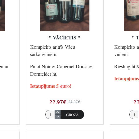
" VĀCIETIS "
" 
Komplekts ar trīs Vācu
Komplekts a
sarkanvīniem.
vīniem.
en un
Pinot Noir & Cabernet Dorsa &
Riesling ht 
Dornfelder ht.
Ietaupījums
Ietaupījums 5 euro!
22.97€
23
27.97€
GROZĀ