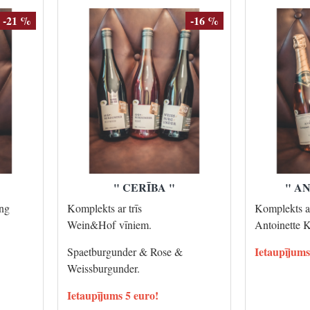
-21 %
-16 %
" CERĪBA "
" A
ing
Komplekts ar trīs
Komplekts a
Wein&Hof vīniem.
Antoinette 
Ietaupījums
Spaetburgunder & Rose &
Weissburgunder.
Ietaupījums 5 euro!