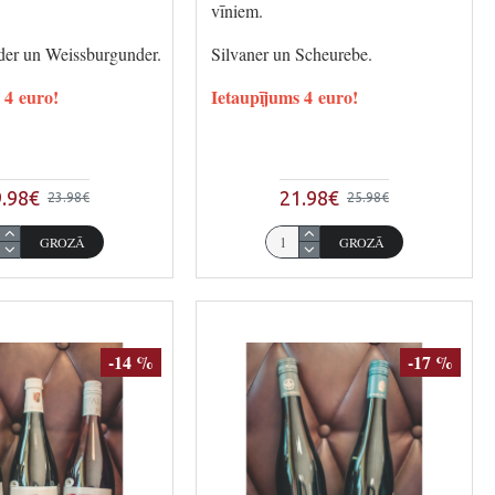
vīniem.
er un Weissburgunder.
Silvaner un Scheurebe.
 4 euro!
Ietaupījums 4 euro!
.98€
21.98€
23.98€
25.98€
GROZĀ
GROZĀ
-14 %
-17 %