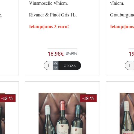
Vinsmoselle vīniem.
vīniem.
g.
Rivaner & Pinot Gris 1L.
Grauburgund
Ietaupījums 3 euro!
Ietaupījums
18.98€
19
21.98€
GROZĀ
-15 %
-18 %