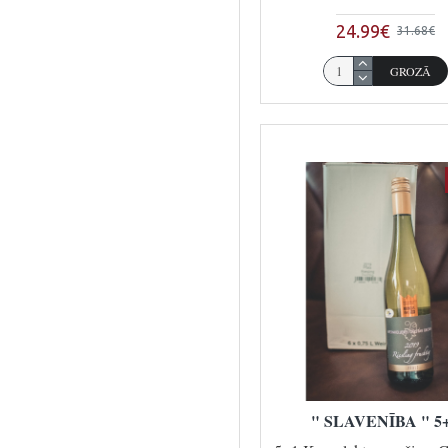
24.99€
31.68€
GROZĀ
" SLAVENĪBA " 5