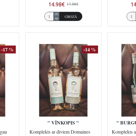
14.98€
14
17.98€
GROZĀ
-17 %
-14 %
" VĪNKOPIS "
" BURGU
ngau
Komplekts ar diviem Domaines
Komplekts a