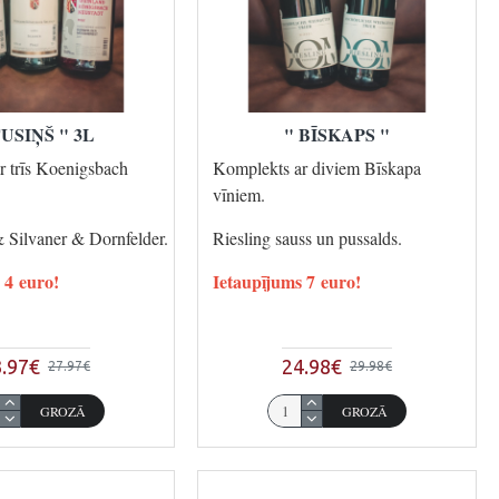
TUSIŅŠ " 3L
" BĪSKAPS "
r trīs Koenigsbach
Komplekts ar diviem Bīskapa
vīniem.
& Silvaner & Dornfelder.
Riesling sauss un pussalds.
 4 euro!
Ietaupījums 7 euro!
.97€
24.98€
27.97€
29.98€
GROZĀ
GROZĀ