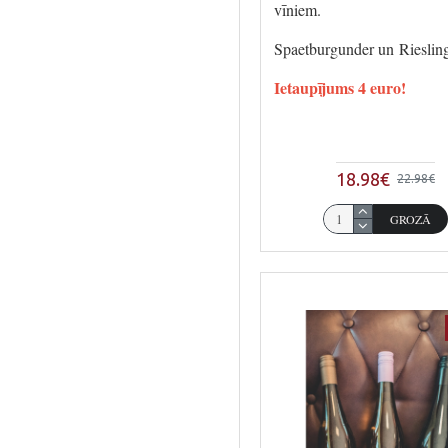
vīniem.
Spaetburgunder un Rieslin
Ietaupījums 4 euro!
18.98€
22.98€
GROZĀ