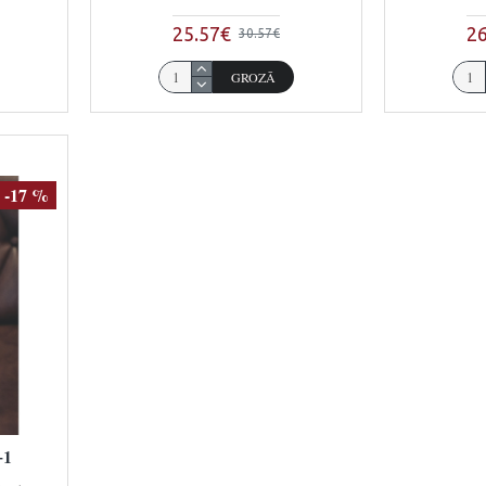
25.57€
26
30.57€
GROZĀ
-17 %
+1