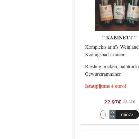
" KABINETT "
Komplekts ar trīs Weinland
Koenigsbach vīniem.
Riesling trocken, halbtrock
Gewurztramminer.
Ietaupījums 4 euro!
22.97€
26.97€
GROZĀ