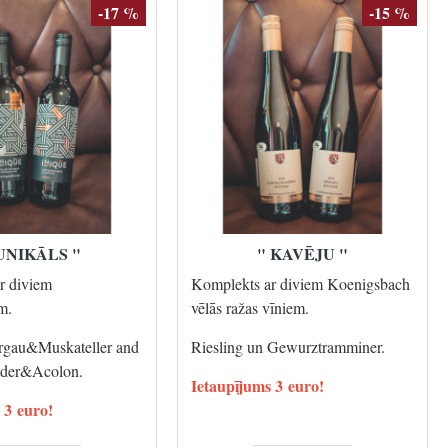
-17 %
-15 %
UNIKĀLS "
" KAVĒJU "
r diviem
Komplekts ar diviem Koenigsbach
em.
vēlās ražas vīniem.
rgau&Muskateller and
Riesling un Gewurztramminer.
nder&Acolon.
Ietaupījums 3 euro!
 3 euro!