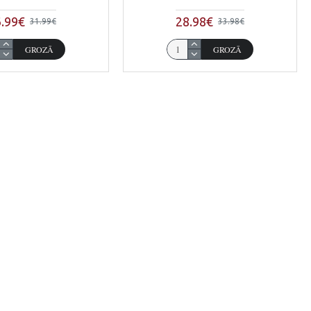
.99€
28.98€
31.99€
33.98€
GROZĀ
GROZĀ