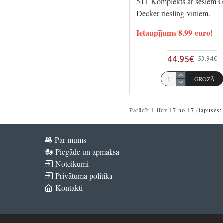
5+1 Komplekts ar sešiem 
Decker riesling vīniem.
Ietaupījums 8.99 euro!
44.95€
53.94€
GROZĀ
Parādīt 1 līdz 17 no 17 (lapuses:
Par mums
Piegāde un apmaksa
Noteikumi
Privātuma politika
Kontakti