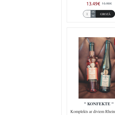
13.49€
15.98€
Schloss
1
GROZĀ
Wachenheim
WeinHof
2
" KONFEKTE "
Komplekts ar diviem Rhei