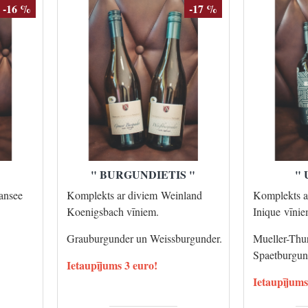
-16 %
-17 %
" BURGUNDIETIS "
" 
ansee
Komplekts ar diviem Weinland
Komplekts a
Koenigsbach vīniem.
Inique vīni
Grauburgunder un Weissburgunder.
Mueller-Thu
Spaetburgu
Ietaupījums 3 euro!
Ietaupījums