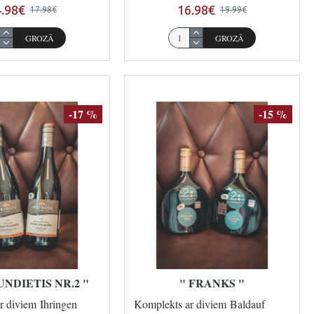
.98€
16.98€
17.98€
19.99€
GROZĀ
GROZĀ
-17 %
-15 %
NDIETIS NR.2 "
" FRANKS "
r diviem Ihringen
Komplekts ar diviem Baldauf