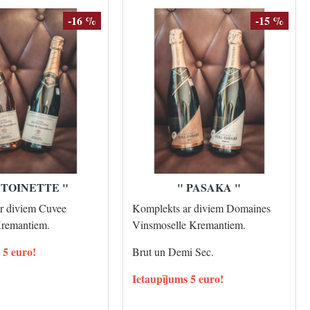
-16 %
-15 %
NTOINETTE "
" PASAKA "
r diviem Cuvee
Komplekts ar diviem Domaines
Kremantiem.
Vinsmoselle Kremantiem.
 5 euro!
Brut un Demi Sec.
Ietaupījums 5 euro!