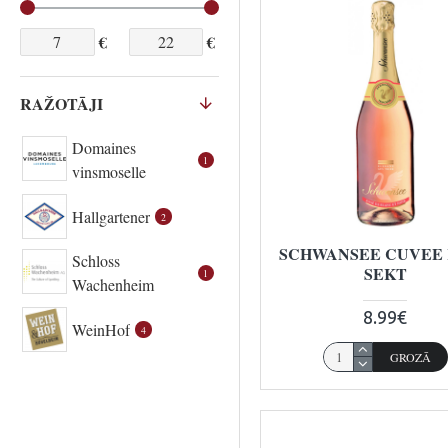
€
€
RAŽOTĀJI
Domaines
1
vinsmoselle
Hallgartener
2
SCHWANSEE CUVEE
Schloss
SEKT
1
Wachenheim
8.99€
WeinHof
4
GROZĀ