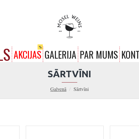
LS
%
AKCIJAS
GALERIJA
PAR MUMS
KONT
SĀRTVĪNI
Galvenā
Sārtvīni