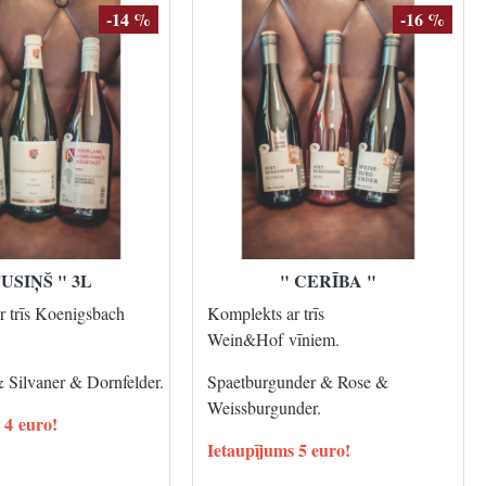
-14 %
-16 %
TUSIŅŠ " 3L
" CERĪBA "
r trīs Koenigsbach
Komplekts ar trīs
Wein&Hof vīniem.
& Silvaner & Dornfelder.
Spaetburgunder & Rose &
Weissburgunder.
 4 euro!
Ietaupījums 5 euro!