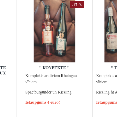
-17 %
TTE
" KONFEKTE "
" 
LUX
Komplekts ar diviem Rheingau
Komplekts a
vīniem.
vīniem.
Spaetburgunder un Riesling.
Riesling ht 
Ietaupījums 4 euro!
Ietaupījums