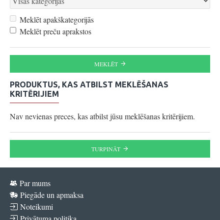
Meklēt apakškategorijās
Meklēt preču aprakstos
MEKLĒT
PRODUKTUS, KAS ATBILST MEKLĒŠANAS
KRITĒRIJIEM
Nav nevienas preces, kas atbilst jūsu meklēšanas kritērijiem.
TURPINĀT
Par mums
Piegāde un apmaksa
Noteikumi
Privātuma politika