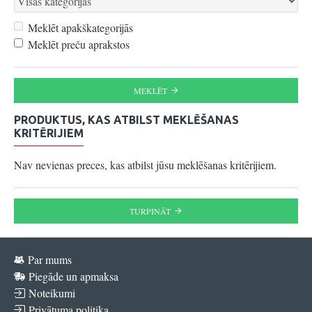
Meklēt apakškategorijās
Meklēt preču aprakstos
MEKLĒT
PRODUKTUS, KAS ATBILST MEKLĒŠANAS
KRITĒRIJIEM
Nav nevienas preces, kas atbilst jūsu meklēšanas kritērijiem.
TURPINĀT
Par mums
Piegāde un apmaksa
Noteikumi
Privātuma politika