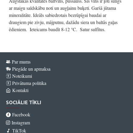
Augstākās kvalitātes baltvīns, pussauss. Šis vīns ir ļoti sulīgs
ar maigu saldskābu noti un augļainu buķeti. Garšā jūtama
mineralitāte. Ideāls sabiedrotais bezrūpīgai baudai ar
draugiem pie zivju, mājputnu, dažādu siera un baltās gaļas
ēdieniem. Ieteicams baudīt 8-12 °C. Satur sulfītus.
Par mums
Piegāde un apmaksa
Noteikumi
Privātuma politika
Kontakti
SOCIĀLIE TĪKLI
Facebook
Instagram
TikTok