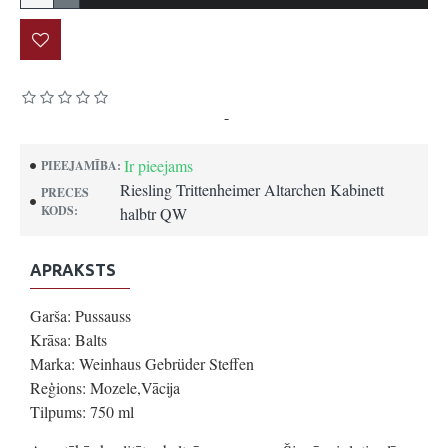
Pamatojoties uz 0 atsauksmēm.
-
Uzrakstīt atsauksmi
Ir pieejams
PIEEJAMĪBA:
Riesling Trittenheimer Altarchen Kabinett
PRECES
KODS:
halbtr QW
APRAKSTS
Garša: Pussauss
Krāsa: Balts
Marka: Weinhaus Gebrüder Steffen
Reģions: Mozele,Vācija
Tilpums: 750 ml