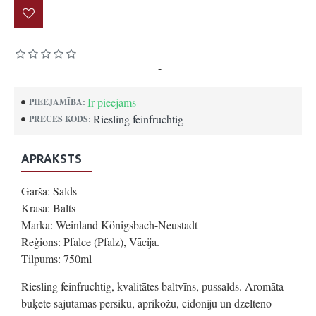
Pamatojoties uz 0 atsauksmēm.
-
Uzrakstīt atsauksmi
Ir pieejams
PIEEJAMĪBA:
Riesling feinfruchtig
PRECES KODS:
APRAKSTS
Garša: Salds
Krāsa: Balts
Marka: Weinland Königsbach-Neustadt
Reģions: Pfalce (Pfalz), Vācija.
Tilpums: 750ml
Riesling feinfruchtig, kvalitātes baltvīns, pussalds. Aromāta
buķetē sajūtamas persiku, aprikožu, cidoniju un dzelteno