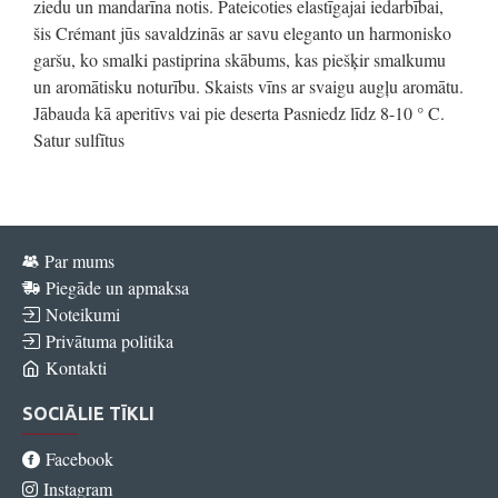
ziedu un mandarīna notis. Pateicoties elastīgajai iedarbībai,
šis Crémant jūs savaldzinās ar savu eleganto un harmonisko
garšu, ko smalki pastiprina skābums, kas piešķir smalkumu
un aromātisku noturību. Skaists vīns ar svaigu augļu aromātu.
Jābauda kā aperitīvs vai pie deserta Pasniedz līdz 8-10 ° C.
Satur sulfītus
Par mums
Piegāde un apmaksa
Noteikumi
Privātuma politika
Kontakti
SOCIĀLIE TĪKLI
Facebook
Instagram