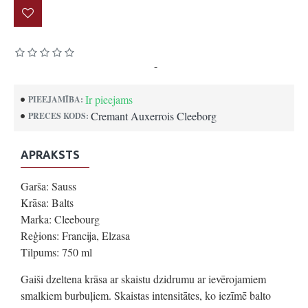
Pamatojoties uz 0 atsauksmēm.
-
Uzrakstīt atsauksmi
Ir pieejams
PIEEJAMĪBA:
Cremant Auxerrois Cleeborg
PRECES KODS:
APRAKSTS
Garša: Sauss
Krāsa: Balts
Marka: Cleebourg
Reģions: Francija, Elzasa
Tilpums: 750 ml
Gaiši dzeltena krāsa ar skaistu dzidrumu ar ievērojamiem
smalkiem burbuļiem. Skaistas intensitātes, ko iezīmē balto