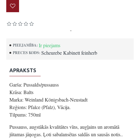
Pamatojoties uz 0 atsauksmēm.
-
Uzrakstīt atsauksmi
Ir pieejams
PIEEJAMĪBA:
Scheurebe Kabinett feinherb
PRECES KODS:
APRAKSTS
Garša: Pussalds/pussauss
Krāsa: Balts
Marka: Weinland Königsbach-Neustadt
Reģions: Pfalce (Pfalz), Vācija.
Tilpums: 750ml
Pussauss, augstākās kvalitātes vīns, augļains un aromātā
jūtamas jāņogas. Ļoti sabalansētas saldās un sausās notis..