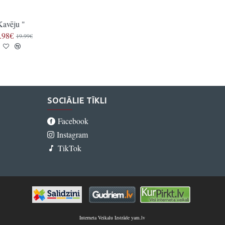
Kavēju "
" Vācietis "
.98€
22.97€
19.99€
27.97€
SOCIĀLIE TĪKLI
Facebook
Instagram
TikTok
Interneta Veikalu Izstrāde yam.lv