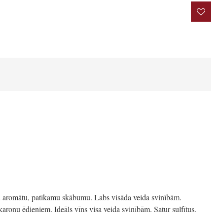
rakstīt atsauksmi
ātu aromātu, patīkamu skābumu. Labs visāda veida svinībām.
karonu ēdieniem. Ideāls vīns visa veida svinībām. Satur sulfītus.