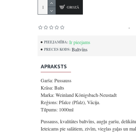
GROZĀ
Pamatojoties uz 0 atsauksmēm.
-
Uz
Ir pieejams
PIEEJAMĪBA:
Baltvīns
PRECES KODS:
APRAKSTS
Garša: Pussauss
Krāsa: Balts
Marka: Weinland Königsbach-Neustadt
Reģions: Pfalce (Pfalz), Vācija.
Tilpums: 1000ml
Pussauss, kvalitātes baltvīns, augļu garšu, delik
Ieteicams pie salātiem, zivīm, vieglas gaļas un ma