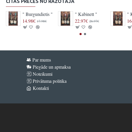
CITAS PRECES NO RAŽOTĀJA
" Burgundietis "
" Kabinett "
" 
14.98€
22.97€
16
17.98€
26.97€
Par mums
Piegāde un apmaksa
Noteikumi
Privātuma politika
Kontakti