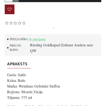
Pamatojoties uz 0 atsauksmēm.
-
Uzrakstīt atsauksmi
Ir pieejams
PIEEJAMĪBA:
Riesling Goldkapsel Erdener Auslese suss
PRECES
KODS:
QW
APRAKSTS
Garša: Salds
Krāsa: Balts
Marka: Weinhaus Gebrüder Steffen
Reģions: Mozele,Vācija
Tilpums: 375 ml