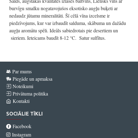
Salds, augstākās kvalitātes izlases baltvīns, Lielisks vīns ar
burvīgu smalku nogatavojušos eksotisko augļu buķeti ar
nedaudz jūtamu mineralitāti. Šī cēlā vīna izcelsme ir
piedzīvojums, kur var izbaudīt salduma, skābuma un dažādu
augļu aromātu spēli. Ideāls sabiedrotais pie desertiem un
sieriem. Ieteicams baudīt 8-12 °C. Satur sulfītus.
Par mums
Piegāde un apmaksa
Noteikumi
Privātuma politika
Kontakti
SOCIĀLIE TĪKLI
Facebook
Instagram