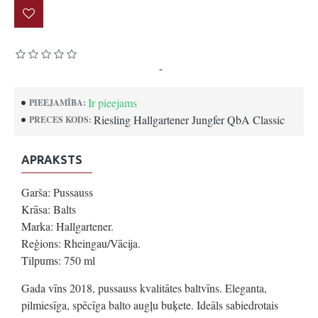
Pamatojoties uz 0 atsauksmēm.
-
Uzrakstīt atsauksmi
Ir pieejams
PIEEJAMĪBA:
Riesling Hallgartener Jungfer QbA Classic
PRECES KODS:
APRAKSTS
Garša: Pussauss
Krāsa: Balts
Marka: Hallgartener.
Reģions: Rheingau/Vācija.
Tilpums: 750 ml
Gada vīns 2018, pussauss kvalitātes baltvīns. Eleganta,
pilmiesīga, spēcīga balto augļu buķete. Ideāls sabiedrotais